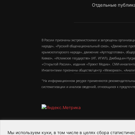
Отдельные публика
В России признаны экстремистскими и запрещены организаци
народа», «Русский общенациональный союз», «Движение про
крымскотатарского народа», движение «Артподготовка», обще
Кавказ», «Исламское государство» (ИГ, ИГИЛ), Джебхад-ан-Ну
«Открытой России», издания «Проект Медиа». СМИ-иноагентам
Иноагентами признаны общество/центр «Мемориал», «Аналитич
"На информационном ресурсе применяются рекомендательные
систематизации и анализа сведений, относящихся к предпочт
Мы используем куки, в том числе в целях сбора статистич