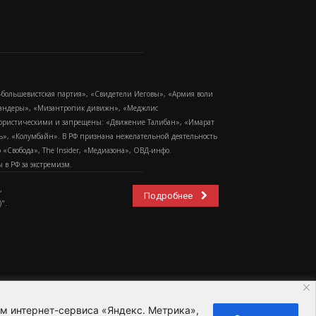
-большевистская партия», «Свидетели Иеговы», «Армия воли
 Бандеры», «Мизантропик дивижн», «Меджлис
еррористическими и запрещены: «Движение Талибан», «Имарат
еть», «Колумбайн». В РФ признана нежелательной деятельность
Свобода», The Insider, «Медиазона», ОВД-инфо.
в РФ за экстремизм.
,
Подробнее
".
ем интернет-сервиса «Яндекс. Метрика»,