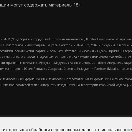
ции могут содержать материалы 18+
и: ФБК (Фонд борьбы с коррупцией, признан иноагентом), Штабы Навального, «Национал
тив нелегальной иммиграции», «Правый сектор», УНА-УНСО, УПА, «Тризуб им. Степана
российская политическая партия «Воля», АУЕ, батальоны «Азов» и «Айдар». Признаны т
сра, «АУМ Синрике», «Братья-мусульмане», «Аль-Каида в странах исламского Магриба», «С
и признаны: телеканал «Дождь», «Медуза», «Важные истории», «Голос Америки», радио «
еский Центр Юрия Левады», Сахаровский центр. Instagram и Facebook (Metа) запрещены 
 технологии (информационные технологии предоставления информации на основе сбора
ениям пользователей сети "Интернет", находящихся на территории Российской Федерации)
еских данных и обработки персональных данных с использовани