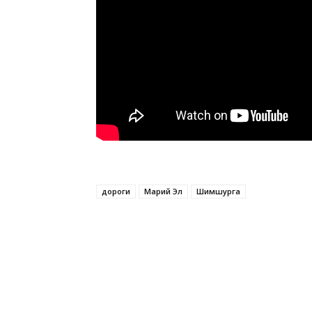
дороги
Марий Эл
Шимшурга