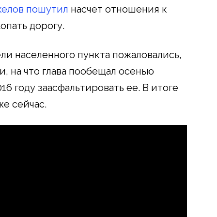
елов пошутил
насчет отношения к
опать дорогу.
ели населенного пункта пожаловались,
и, на что глава пообещал осенью
016 году заасфальтировать ее. В итоге
е сейчас.