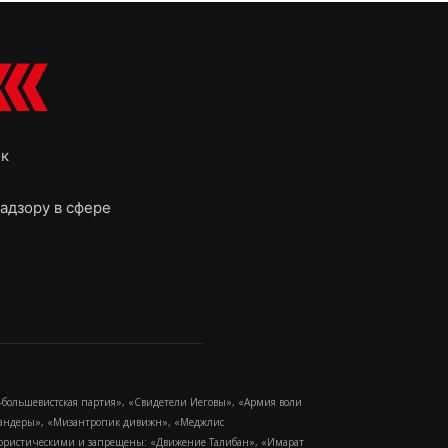
ок
адзору в сфере
-большевистская партия», «Свидетели Иеговы», «Армия воли
 Бандеры», «Мизантропик дивижн», «Меджлис
еррористическими и запрещены: «Движение Талибан», «Имарат