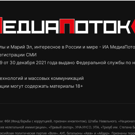
ы и Марий Эл, интересное в России и мире - ИА МедиаПот
регистрации СМИ
9 от 30 декабря 2021 года выдано Федеральной службы по н
ехнологий и массовых коммуникаций
ции могут содержать материалы 18+
и: ФБК (Фонд борьбы с коррупцией, признан иноагентом), Штабы Навального, «Национал
тив нелегальной иммиграции», «Правый сектор», УНА-УНСО, УПА, «Тризуб им. Степана
российская политическая партия «Воля», АУЕ, батальоны «Азов» и «Айдар». Признаны т