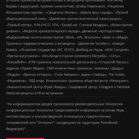
В России признаны экстремистскими и запрещены организации: ФБК (Фонд
борьбы с коррупцией, признан иноагентом), Штабы Навального, «Национал-
большевистская партия», «Свидетели Иеговы», «Армия воли народа», «Русский
общенациональный союз», «Движение против нелегальной иммиграции»,
«Правый сектор», УНА-УНСО, УПА, «Тризуб им. Степана Бандеры», «Мизантропик
дивижн», «Меджлис крымскотатарского народа», движение «Артподготовка»,
общероссийская политическая партия «Воля», АУЕ, батальоны «Азов» и «Айдар».
Признаны террористическими и запрещены: «Движение Талибан», «Имарат
Кавказ», «Исламское государство» (ИГ, ИГИЛ), Джебхад-ан-Нусра, «АУМ Синрике»,
«Братья-мусульмане», «Аль-Каида в странах исламского Магриба», «Сеть»,
«Колумбайн». В РФ признана нежелательной деятельность «Открытой России»,
издания «Проект Медиа». СМИ-иноагентами признаны: телеканал «Дождь»,
«Медуза», «Важные истории», «Голос Америки», радио «Свобода», The Insider,
«Медиазона», ОВД-инфо. Иноагентами признаны общество/центр «Мемориал»,
«Аналитический Центр Юрия Левады», Сахаровский центр. Instagram и Facebook
(Metа) запрещены в РФ за экстремизм.
"На информационном ресурсе применяются рекомендательные технологии
(информационные технологии предоставления информации на основе сбора,
систематизации и анализа сведений, относящихся к предпочтениям
пользователей сети "Интернет", находящихся на территории Российской
Федерации)".