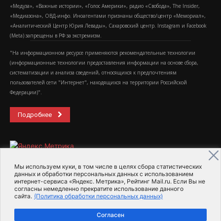
«Медуза», «Важные истории», «Голос Америки», радио «Свобода», The Insider,
«Медиазона», ОВД-инфо. Иноагентами признаны общество/центр «Мемориал»,
«Аналитический Центр Юрия Левады», Сахаровский центр. Instagram и Facebook
(Metа) запрещены в РФ за экстремизм.
"На информационном ресурсе применяются рекомендательные технологии
(информационные технологии предоставления информации на основе сбора,
систематизации и анализа сведений, относящихся к предпочтениям
пользователей сети "Интернет", находящихся на территории Российской
Федерации)".
Подробнее
Мы используем куки, в том числе в целях сбора статистических
данных и обработки персональных данных с использованием
интернет-сервиса «Яндекс. Метрика», Рейтинг Mail.ru. Если Вы не
2015-2026- Информационное агентство МедиаПоток
согласны немедленно прекратите использование данного
сайта.
(Политика обработки персональных данных)
Для справки
Об издании
Пользовательское соглашение
Согласен
Политика обработки персональных данных