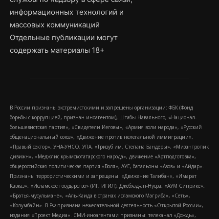
информационных технологий и
массовых коммуникаций
Отдельные публикации могут
содержать материалы 18+
В России признаны экстремистскими и запрещены организации: ФБК (Фонд
борьбы с коррупцией, признан иноагентом), Штабы Навального, «Национал-
большевистская партия», «Свидетели Иеговы», «Армия воли народа», «Русский
общенациональный союз», «Движение против нелегальной иммиграции»,
«Правый сектор», УНА-УНСО, УПА, «Тризуб им. Степана Бандеры», «Мизантропик
дивижн», «Меджлис крымскотатарского народа», движение «Артподготовка»,
общероссийская политическая партия «Воля», АУЕ, батальоны «Азов» и «Айдар».
Признаны террористическими и запрещены: «Движение Талибан», «Имарат
Кавказ», «Исламское государство» (ИГ, ИГИЛ), Джебхад-ан-Нусра, «АУМ Синрике»,
«Братья-мусульмане», «Аль-Каида в странах исламского Магриба», «Сеть»,
«Колумбайн». В РФ признана нежелательной деятельность «Открытой России»,
издания «Проект Медиа». СМИ-иноагентами признаны: телеканал «Дождь»,