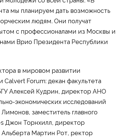
й молодежи со всей страны. «В
нта мы планируем дать возможность
ворческим людям. Они получат
ытом с профессионалами из Москвы и
ланами Врио Президента Республики
ктора в мировом развитии
и Calvert Forum: декан факультета
бГУ Алексей Кудрин, директор АНО
льно-экономических исследований
Лимонов, заместитель главного
mes Джон Торнхилл, директор
 Альберта Мартин Рот, ректор