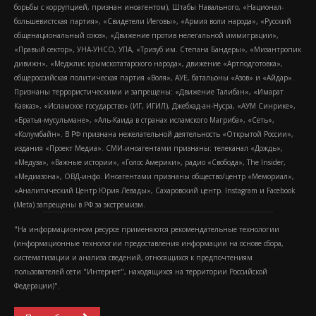
борьбы с коррупцией, признан иноагентом), Штабы Навального, «Национал-
большевистская партия», «Свидетели Иеговы», «Армия воли народа», «Русский
общенациональный союз», «Движение против нелегальной иммиграции»,
«Правый сектор», УНА-УНСО, УПА, «Тризуб им. Степана Бандеры», «Мизантропик
дивижн», «Меджлис крымскотатарского народа», движение «Артподготовка»,
общероссийская политическая партия «Воля», АУЕ, батальоны «Азов» и «Айдар».
Признаны террористическими и запрещены: «Движение Талибан», «Имарат
Кавказ», «Исламское государство» (ИГ, ИГИЛ), Джебхад-ан-Нусра, «АУМ Синрике»,
«Братья-мусульмане», «Аль-Каида в странах исламского Магриба», «Сеть»,
«Колумбайн». В РФ признана нежелательной деятельность «Открытой России»,
издания «Проект Медиа». СМИ-иноагентами признаны: телеканал «Дождь»,
«Медуза», «Важные истории», «Голос Америки», радио «Свобода», The Insider,
«Медиазона», ОВД-инфо. Иноагентами признаны общество/центр «Мемориал»,
«Аналитический Центр Юрия Левады», Сахаровский центр. Instagram и Facebook
(Metа) запрещены в РФ за экстремизм.
"На информационном ресурсе применяются рекомендательные технологии
(информационные технологии предоставления информации на основе сбора,
систематизации и анализа сведений, относящихся к предпочтениям
пользователей сети "Интернет", находящихся на территории Российской
Федерации)".