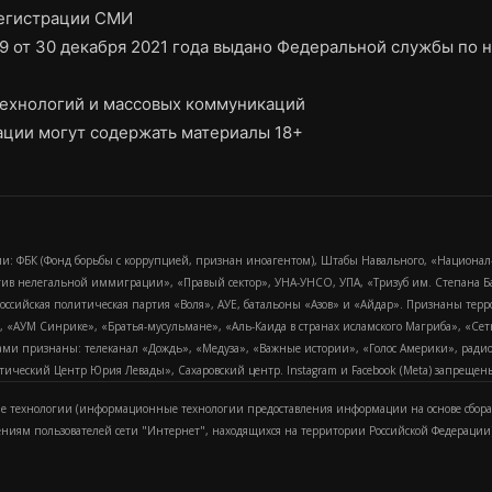
регистрации СМИ
9 от 30 декабря 2021 года выдано Федеральной службы по н
ехнологий и массовых коммуникаций
ции могут содержать материалы 18+
и: ФБК (Фонд борьбы с коррупцией, признан иноагентом), Штабы Навального, «Национал
тив нелегальной иммиграции», «Правый сектор», УНА-УНСО, УПА, «Тризуб им. Степана
российская политическая партия «Воля», АУЕ, батальоны «Азов» и «Айдар». Признаны т
сра, «АУМ Синрике», «Братья-мусульмане», «Аль-Каида в странах исламского Магриба», «С
и признаны: телеканал «Дождь», «Медуза», «Важные истории», «Голос Америки», радио «
еский Центр Юрия Левады», Сахаровский центр. Instagram и Facebook (Metа) запрещены 
 технологии (информационные технологии предоставления информации на основе сбора
ениям пользователей сети "Интернет", находящихся на территории Российской Федерации)