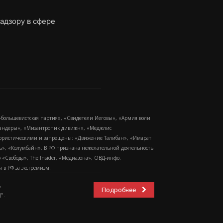
адзору в сфере
-большевистская партия», «Свидетели Иеговы», «Армия воли
 Бандеры», «Мизантропик дивижн», «Меджлис
еррористическими и запрещены: «Движение Талибан», «Имарат
еть», «Колумбайн». В РФ признана нежелательной деятельность
Свобода», The Insider, «Медиазона», ОВД-инфо.
в РФ за экстремизм.
,
Подробнее
".