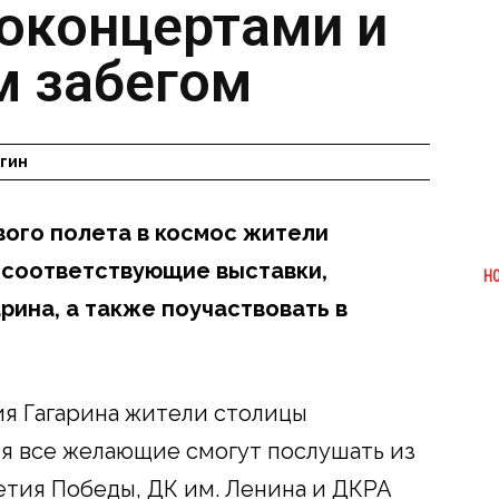
иоконцертами и
м забегом
гин
вого полета в космос жители
 соответствующие выставки,
Н
рина, а также поучаствовать в
ия Гагарина жители столицы
ня все желающие смогут послушать из
етия Победы, ДК им. Ленина и ДКРА