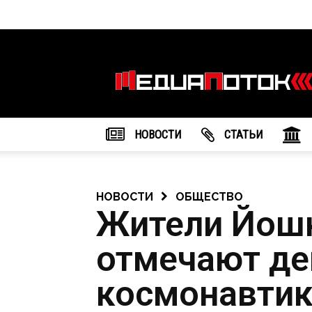
Информационное
агентство
"МедиаПоток"
НОВОСТИ
CТАТЬИ
НОВОСТИ
ОБЩЕСТВО
Жители Йош
отмечают де
космонавти