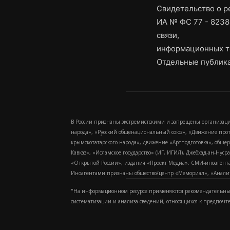
Свидетельство о 
ИА № ФС 77 - 8238
связи,
информационных т
Отдельные публика
В России признаны экстремистскими и запрещены организаци
народа», «Русский общенациональный союз», «Движение про
крымскотатарского народа», движение «Артподготовка», обще
Кавказ», «Исламское государство» (ИГ, ИГИЛ), Джебхад-ан-Ну
«Открытой России», издания «Проект Медиа». СМИ-иноагентам
Иноагентами признаны общество/центр «Мемориал», «Аналитич
"На информационном ресурсе применяются рекомендательные
систематизации и анализа сведений, относящихся к предпочт