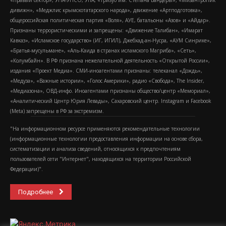
«Правый сектор», УНА-УНСО, УПА, «Тризуб им. Степана Бандеры», «Мизантропик
дивижн», «Меджлис крымскотатарского народа», движение «Артподготовка»,
общероссийская политическая партия «Воля», АУЕ, батальоны «Азов» и «Айдар».
Признаны террористическими и запрещены: «Движение Талибан», «Имарат
Кавказ», «Исламское государство» (ИГ, ИГИЛ), Джебхад-ан-Нусра, «АУМ Синрике»,
«Братья-мусульмане», «Аль-Каида в странах исламского Магриба», «Сеть»,
«Колумбайн». В РФ признана нежелательной деятельность «Открытой России»,
издания «Проект Медиа». СМИ-иноагентами признаны: телеканал «Дождь»,
«Медуза», «Важные истории», «Голос Америки», радио «Свобода», The Insider,
«Медиазона», ОВД-инфо. Иноагентами признаны общество/центр «Мемориал»,
«Аналитический Центр Юрия Левады», Сахаровский центр. Instagram и Facebook
(Metа) запрещены в РФ за экстремизм.
"На информационном ресурсе применяются рекомендательные технологии
(информационные технологии предоставления информации на основе сбора,
систематизации и анализа сведений, относящихся к предпочтениям
пользователей сети "Интернет", находящихся на территории Российской
Федерации)".
Подробнее