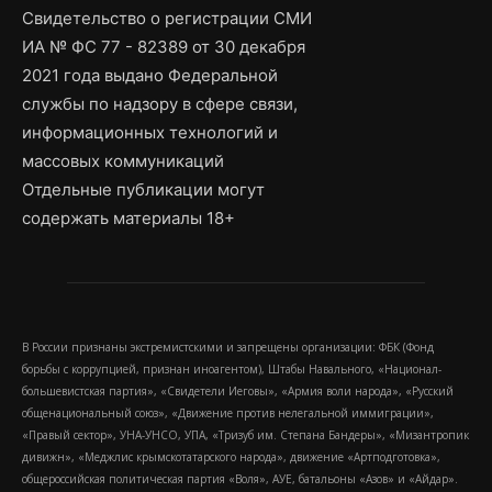
Свидетельство о регистрации СМИ
ИА № ФС 77 - 82389 от 30 декабря
2021 года выдано Федеральной
службы по надзору в сфере связи,
информационных технологий и
массовых коммуникаций
Отдельные публикации могут
содержать материалы 18+
В России признаны экстремистскими и запрещены организации: ФБК (Фонд
борьбы с коррупцией, признан иноагентом), Штабы Навального, «Национал-
большевистская партия», «Свидетели Иеговы», «Армия воли народа», «Русский
общенациональный союз», «Движение против нелегальной иммиграции»,
«Правый сектор», УНА-УНСО, УПА, «Тризуб им. Степана Бандеры», «Мизантропик
дивижн», «Меджлис крымскотатарского народа», движение «Артподготовка»,
общероссийская политическая партия «Воля», АУЕ, батальоны «Азов» и «Айдар».