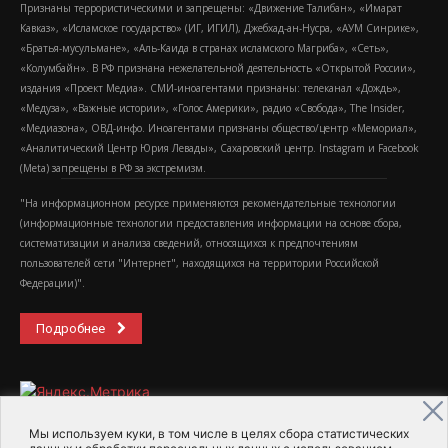
Признаны террористическими и запрещены: «Движение Талибан», «Имарат
Кавказ», «Исламское государство» (ИГ, ИГИЛ), Джебхад-ан-Нусра, «АУМ Синрике»,
«Братья-мусульмане», «Аль-Каида в странах исламского Магриба», «Сеть»,
«Колумбайн». В РФ признана нежелательной деятельность «Открытой России»,
издания «Проект Медиа». СМИ-иноагентами признаны: телеканал «Дождь»,
«Медуза», «Важные истории», «Голос Америки», радио «Свобода», The Insider,
«Медиазона», ОВД-инфо. Иноагентами признаны общество/центр «Мемориал»,
«Аналитический Центр Юрия Левады», Сахаровский центр. Instagram и Facebook
(Metа) запрещены в РФ за экстремизм.
"На информационном ресурсе применяются рекомендательные технологии
(информационные технологии предоставления информации на основе сбора,
систематизации и анализа сведений, относящихся к предпочтениям
пользователей сети "Интернет", находящихся на территории Российской
Федерации)".
Подробнее
Мы используем куки, в том числе в целях сбора статистических