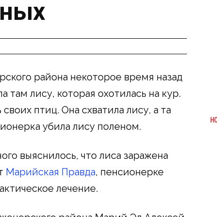
тных
ского района некоторое время назад
а там лису, которая охотилась на кур.
воих птиц. Она схватила лису, а та
Н
сионерка убила лису поленом.
ого выяснилось, что лиса заражена
ет
Марийская Правда
, пенсионерке
актическое лечение.