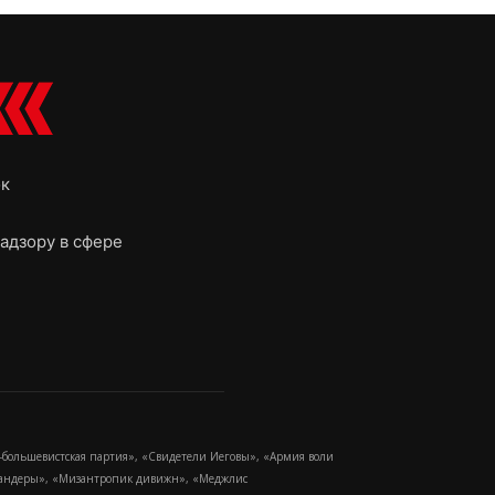
ок
адзору в сфере
-большевистская партия», «Свидетели Иеговы», «Армия воли
 Бандеры», «Мизантропик дивижн», «Меджлис