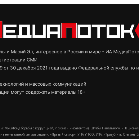
ы и Марий Эл, интересное в России и мире - ИА МедиаПот
регистрации СМИ
9 от 30 декабря 2021 года выдано Федеральной службы по н
ехнологий и массовых коммуникаций
ции могут содержать материалы 18+
и: ФБК (Фонд борьбы с коррупцией, признан иноагентом), Штабы Навального, «Национал
тив нелегальной иммиграции», «Правый сектор», УНА-УНСО, УПА, «Тризуб им. Степана