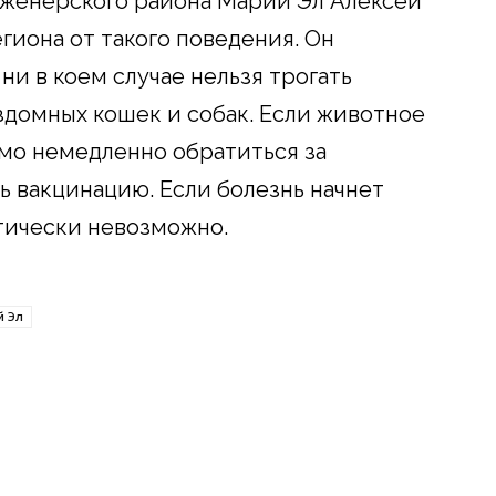
уженерского района Марий Эл Алексей
гиона от такого поведения. Он
ни в коем случае нельзя трогать
здомных кошек и собак. Если животное
имо немедленно обратиться за
 вакцинацию. Если болезнь начнет
ктически невозможно.
й Эл