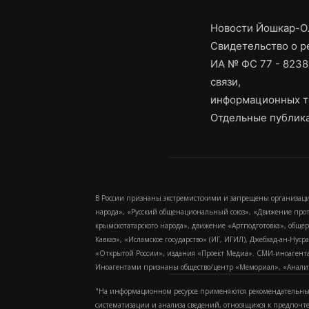
Новости Йошкар-Ол
Свидетельство о 
ИА № ФС 77 - 8238
связи,
информационных т
Отдельные публика
В России признаны экстремистскими и запрещены организаци
народа», «Русский общенациональный союз», «Движение про
крымскотатарского народа», движение «Артподготовка», обще
Кавказ», «Исламское государство» (ИГ, ИГИЛ), Джебхад-ан-Ну
«Открытой России», издания «Проект Медиа». СМИ-иноагентам
Иноагентами признаны общество/центр «Мемориал», «Аналитич
"На информационном ресурсе применяются рекомендательные
систематизации и анализа сведений, относящихся к предпочт