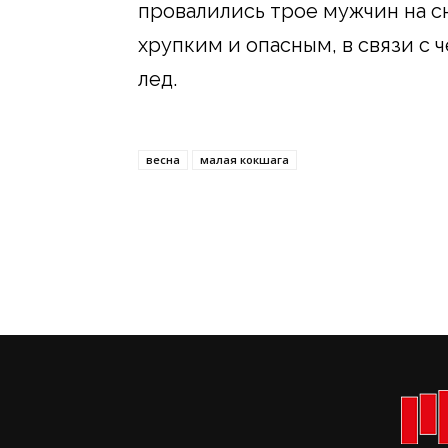
провалились трое мужчин на с
хрупким и опасным, в связи с 
лед.
весна
малая кокшага