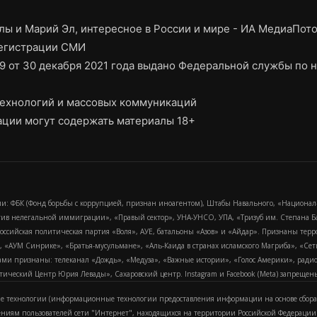
ы и Марий Эл, интересное в России и мире - ИА МедиаПот
регистрации СМИ
9 от 30 декабря 2021 года выдано Федеральной службы по н
ехнологий и массовых коммуникаций
ции могут содержать материалы 18+
и: ФБК (Фонд борьбы с коррупцией, признан иноагентом), Штабы Навального, «Национал
тив нелегальной иммиграции», «Правый сектор», УНА-УНСО, УПА, «Тризуб им. Степана
российская политическая партия «Воля», АУЕ, батальоны «Азов» и «Айдар». Признаны т
сра, «АУМ Синрике», «Братья-мусульмане», «Аль-Каида в странах исламского Магриба», «С
и признаны: телеканал «Дождь», «Медуза», «Важные истории», «Голос Америки», радио «
еский Центр Юрия Левады», Сахаровский центр. Instagram и Facebook (Metа) запрещены 
 технологии (информационные технологии предоставления информации на основе сбора
ениям пользователей сети "Интернет", находящихся на территории Российской Федерации)