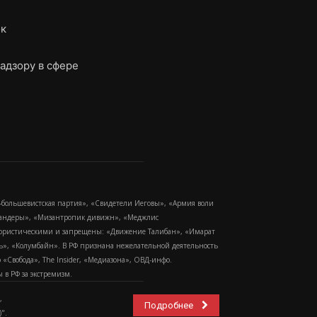
ок
адзору в сфере
-большевистская партия», «Свидетели Иеговы», «Армия воли
 Бандеры», «Мизантропик дивижн», «Меджлис
еррористическими и запрещены: «Движение Талибан», «Имарат
еть», «Колумбайн». В РФ признана нежелательной деятельность
Свобода», The Insider, «Медиазона», ОВД-инфо.
в РФ за экстремизм.
,
Подробнее
".