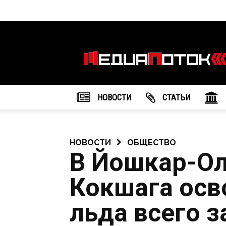
Информационное
агентство
"МедиаПоток"
НОВОСТИ
CТАТЬИ
НОВОСТИ
ОБЩЕСТВО
В Йошкар-О
Кокшага осв
льда всего з