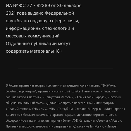
ИА № ФС 77 - 82389 от 30 декабря
2021 года выдано Федеральной
службы по надзору в сфере связи,
информационных технологий и
массовых коммуникаций
Отдельные публикации могут
содержать материалы 18+
В России признаны экстремистскими и запрещены организации: ФБК (Фонд
борьбы с коррупцией, признан иноагентом), Штабы Навального, «Национал-
большевистская партия», «Свидетели Иеговы», «Армия воли народа», «Русский
общенациональный союз», «Движение против нелегальной иммиграции»,
«Правый сектор», УНА-УНСО, УПА, «Тризуб им. Степана Бандеры», «Мизантропик
дивижн», «Меджлис крымскотатарского народа», движение «Артподготовка»,
общероссийская политическая партия «Воля», АУЕ, батальоны «Азов» и «Айдар».
Признаны террористическими и запрещены: «Движение Талибан», «Имарат