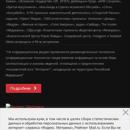
Кавказ», «Исламское государство» (ИГ, ИГИЛ), Джебхад-ан-Нусра, «АУМ Синрике»,
«Братья-мусульмане», «Аль-Каида в странах исламского Магриба», «Сеть»,
«Колумбайн». В РФ признана нежелательной деятельность «Открытой России»,
издания «Проект Медиа». СМИ-иноагентами признаны: телеканал «Дождь»,
«Медуза», «Важные истории», «Голос Америки», радио «Свобода», The Insider,
«Медиазона», ОВД-инфо. Иноагентами признаны общество/центр «Мемориал»,
«Аналитический Центр Юрия Левады», Сахаровский центр. Instagram и Facebook
(Metа) запрещены в РФ за экстремизм.
"На информационном ресурсе применяются рекомендательные технологии
(информационные технологии предоставления информации на основе сбора,
систематизации и анализа сведений, относящихся к предпочтениям
пользователей сети "Интернет", находящихся на территории Российской
Федерации)".
Подробнее
Мы используем куки, в том числе в целях сбора статистических
данных и обработки персональных данных с использованием
интернет-сервиса «Яндекс. Метрика», Рейтинг Mail.ru. Если Вы не