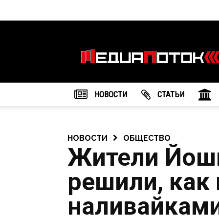
Информационное
агентство
"МедиаПоток"
НОВОСТИ
CТАТЬИ
НОВОСТИ
ОБЩЕСТВО
Жители Йош
решили, как 
наливайкам