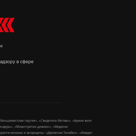
ок
адзору в сфере
-большевистская партия», «Свидетели Иеговы», «Армия воли
 Бандеры», «Мизантропик дивижн», «Меджлис
еррористическими и запрещены: «Движение Талибан», «Имарат