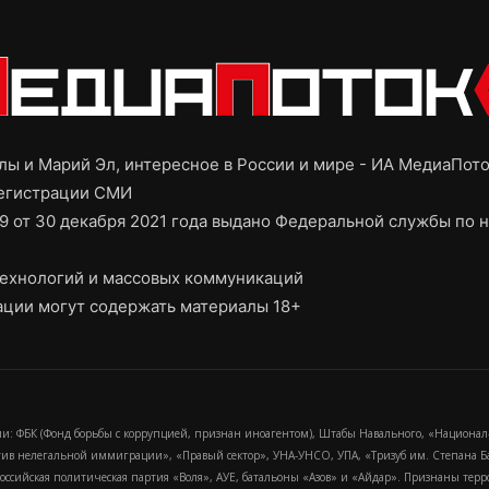
ы и Марий Эл, интересное в России и мире - ИА МедиаПот
регистрации СМИ
9 от 30 декабря 2021 года выдано Федеральной службы по н
ехнологий и массовых коммуникаций
ции могут содержать материалы 18+
и: ФБК (Фонд борьбы с коррупцией, признан иноагентом), Штабы Навального, «Национал
тив нелегальной иммиграции», «Правый сектор», УНА-УНСО, УПА, «Тризуб им. Степана
российская политическая партия «Воля», АУЕ, батальоны «Азов» и «Айдар». Признаны т