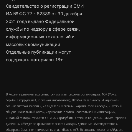
Свидетельство о регистрации СМИ
ИА № ФС 77 - 82389 от 30 декабря
2021 года выдано Федеральной
службы по надзору в сфере связи,
информационных технологий и
массовых коммуникаций
Отдельные публикации могут
содержать материалы 18+
В России признаны экстремистскими и запрещены организации: ФБК (Фонд
борьбы с коррупцией, признан иноагентом), Штабы Навального, «Национал-
большевистская партия», «Свидетели Иеговы», «Армия воли народа», «Русский
общенациональный союз», «Движение против нелегальной иммиграции»,
«Правый сектор», УНА-УНСО, УПА, «Тризуб им. Степана Бандеры», «Мизантропик
дивижн», «Меджлис крымскотатарского народа», движение «Артподготовка»,
общероссийская политическая партия «Воля», АУЕ, батальоны «Азов» и «Айдар».