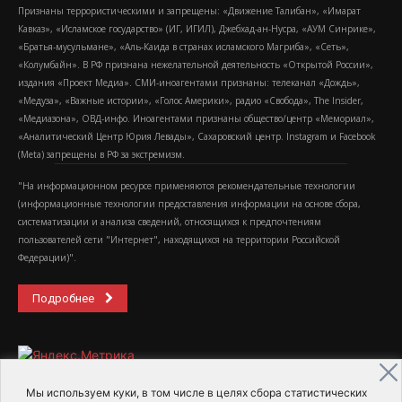
Признаны террористическими и запрещены: «Движение Талибан», «Имарат
Кавказ», «Исламское государство» (ИГ, ИГИЛ), Джебхад-ан-Нусра, «АУМ Синрике»,
«Братья-мусульмане», «Аль-Каида в странах исламского Магриба», «Сеть»,
«Колумбайн». В РФ признана нежелательной деятельность «Открытой России»,
издания «Проект Медиа». СМИ-иноагентами признаны: телеканал «Дождь»,
«Медуза», «Важные истории», «Голос Америки», радио «Свобода», The Insider,
«Медиазона», ОВД-инфо. Иноагентами признаны общество/центр «Мемориал»,
«Аналитический Центр Юрия Левады», Сахаровский центр. Instagram и Facebook
(Metа) запрещены в РФ за экстремизм.
"На информационном ресурсе применяются рекомендательные технологии
(информационные технологии предоставления информации на основе сбора,
систематизации и анализа сведений, относящихся к предпочтениям
пользователей сети "Интернет", находящихся на территории Российской
Федерации)".
Подробнее
Мы используем куки, в том числе в целях сбора статистических