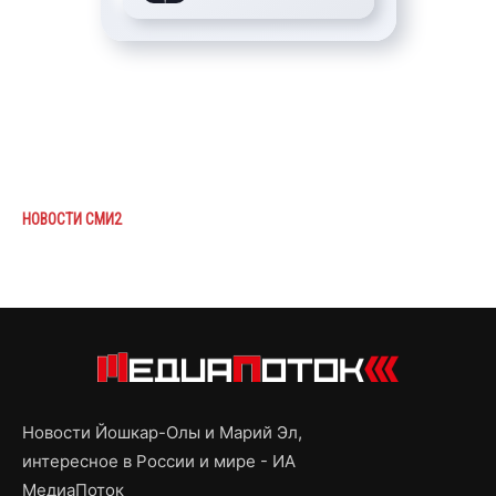
НОВОСТИ СМИ2
Новости Йошкар-Олы и Марий Эл,
интересное в России и мире - ИА
МедиаПоток