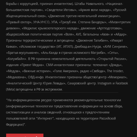
борьбы с коррупцией, признан иноагентом), Штабы Навального, «Национал-
большевистская партия», «Свидетели Иеговы», «Армия воли народа», «Русский
общенациональный союз», «Движение против нелегальной иммиграции»,
«Правый сектор», УНА-УНСО, УПА, «Тризуб им. Степана Бандеры», «Мизантропик
дивижн», «Меджлис крымскотатарского народа», движение «Артподготовка»,
общероссийская политическая партия «Воля», АУЕ, батальоны «Азов» и «Айдар».
Признаны террористическими и запрещены: «Движение Талибан», «Имарат
Кавказ», «Исламское государство» (ИГ, ИГИЛ), Джебхад-ан-Нусра, «АУМ Синрике»,
«Братья-мусульмане», «Аль-Каида в странах исламского Магриба», «Сеть»,
«Колумбайн». В РФ признана нежелательной деятельность «Открытой России»,
издания «Проект Медиа». СМИ-иноагентами признаны: телеканал «Дождь»,
«Медуза», «Важные истории», «Голос Америки», радио «Свобода», The Insider,
«Медиазона», ОВД-инфо. Иноагентами признаны общество/центр «Мемориал»,
«Аналитический Центр Юрия Левады», Сахаровский центр. Instagram и Facebook
(Metа) запрещены в РФ за экстремизм.
"На информационном ресурсе применяются рекомендательные технологии
(информационные технологии предоставления информации на основе сбора,
систематизации и анализа сведений, относящихся к предпочтениям
пользователей сети "Интернет", находящихся на территории Российской
Федерации)".