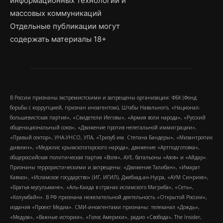
информационных технологий и
массовых коммуникаций
Отдельные публикации могут
содержать материалы 18+
В России признаны экстремистскими и запрещены организации: ФБК (Фонд
борьбы с коррупцией, признан иноагентом), Штабы Навального, «Национал-
большевистская партия», «Свидетели Иеговы», «Армия воли народа», «Русский
общенациональный союз», «Движение против нелегальной иммиграции»,
«Правый сектор», УНА-УНСО, УПА, «Тризуб им. Степана Бандеры», «Мизантропик
дивижн», «Меджлис крымскотатарского народа», движение «Артподготовка»,
общероссийская политическая партия «Воля», АУЕ, батальоны «Азов» и «Айдар».
Признаны террористическими и запрещены: «Движение Талибан», «Имарат
Кавказ», «Исламское государство» (ИГ, ИГИЛ), Джебхад-ан-Нусра, «АУМ Синрике»,
«Братья-мусульмане», «Аль-Каида в странах исламского Магриба», «Сеть»,
«Колумбайн». В РФ признана нежелательной деятельность «Открытой России»,
издания «Проект Медиа». СМИ-иноагентами признаны: телеканал «Дождь»,
«Медуза», «Важные истории», «Голос Америки», радио «Свобода», The Insider,