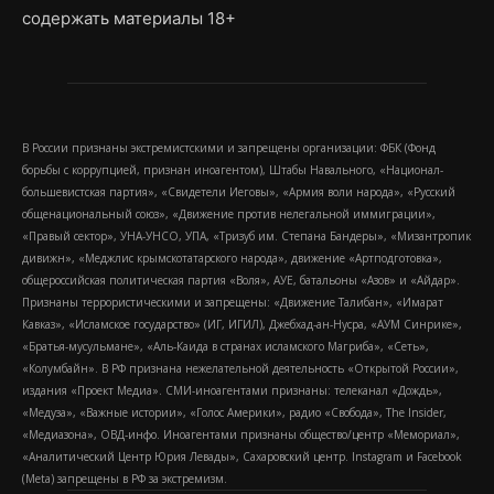
содержать материалы 18+
В России признаны экстремистскими и запрещены организации: ФБК (Фонд
борьбы с коррупцией, признан иноагентом), Штабы Навального, «Национал-
большевистская партия», «Свидетели Иеговы», «Армия воли народа», «Русский
общенациональный союз», «Движение против нелегальной иммиграции»,
«Правый сектор», УНА-УНСО, УПА, «Тризуб им. Степана Бандеры», «Мизантропик
дивижн», «Меджлис крымскотатарского народа», движение «Артподготовка»,
общероссийская политическая партия «Воля», АУЕ, батальоны «Азов» и «Айдар».
Признаны террористическими и запрещены: «Движение Талибан», «Имарат
Кавказ», «Исламское государство» (ИГ, ИГИЛ), Джебхад-ан-Нусра, «АУМ Синрике»,
«Братья-мусульмане», «Аль-Каида в странах исламского Магриба», «Сеть»,
«Колумбайн». В РФ признана нежелательной деятельность «Открытой России»,
издания «Проект Медиа». СМИ-иноагентами признаны: телеканал «Дождь»,
«Медуза», «Важные истории», «Голос Америки», радио «Свобода», The Insider,
«Медиазона», ОВД-инфо. Иноагентами признаны общество/центр «Мемориал»,
«Аналитический Центр Юрия Левады», Сахаровский центр. Instagram и Facebook
(Metа) запрещены в РФ за экстремизм.