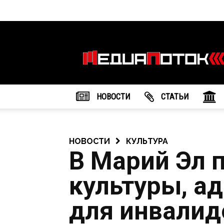
Информационное
агентство
"МедиаПоток"
НОВОСТИ
CТАТЬИ
НОВОСТИ
КУЛЬТУРА
В Марий Эл 
культуры, а
для инвалид