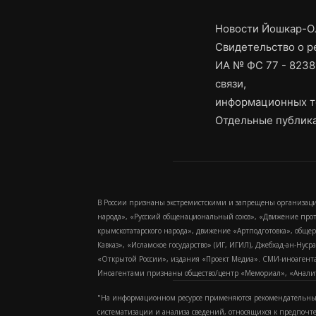
Новости Йошкар-Ол
Свидетельство о 
ИА № ФС 77 - 8238
связи,
информационных т
Отдельные публика
В России признаны экстремистскими и запрещены организаци
народа», «Русский общенациональный союз», «Движение про
крымскотатарского народа», движение «Артподготовка», обще
Кавказ», «Исламское государство» (ИГ, ИГИЛ), Джебхад-ан-Ну
«Открытой России», издания «Проект Медиа». СМИ-иноагентам
Иноагентами признаны общество/центр «Мемориал», «Аналитич
"На информационном ресурсе применяются рекомендательные
систематизации и анализа сведений, относящихся к предпочт