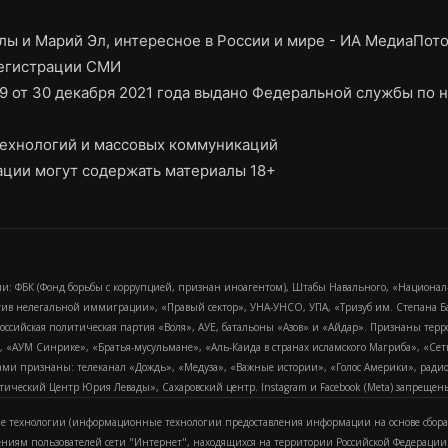
ы и Марий Эл, интересное в России и мире - ИА МедиаПот
регистрации СМИ
9 от 30 декабря 2021 года выдано Федеральной службы по н
ехнологий и массовых коммуникаций
ции могут содержать материалы 18+
и: ФБК (Фонд борьбы с коррупцией, признан иноагентом), Штабы Навального, «Национал
тив нелегальной иммиграции», «Правый сектор», УНА-УНСО, УПА, «Тризуб им. Степана
российская политическая партия «Воля», АУЕ, батальоны «Азов» и «Айдар». Признаны т
сра, «АУМ Синрике», «Братья-мусульмане», «Аль-Каида в странах исламского Магриба», «С
и признаны: телеканал «Дождь», «Медуза», «Важные истории», «Голос Америки», радио «
еский Центр Юрия Левады», Сахаровский центр. Instagram и Facebook (Metа) запрещены 
 технологии (информационные технологии предоставления информации на основе сбора
ениям пользователей сети "Интернет", находящихся на территории Российской Федерации)