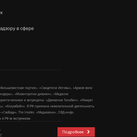
ок
адзору в сфере
-большевистская партия», «Свидетели Иеговы», «Армия воли
 Бандеры», «Мизантропик дивижн», «Меджлис
еррористическими и запрещены: «Движение Талибан», «Имарат
еть», «Колумбайн». В РФ признана нежелательной деятельность
Свобода», The Insider, «Медиазона», ОВД-инфо.
в РФ за экстремизм.
,
Подробнее
".