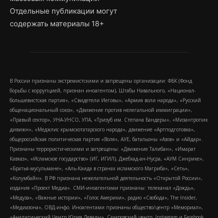
Отдельные публикации могут
содержать материалы 18+
В России признаны экстремистскими и запрещены организации: ФБК (Фонд
борьбы с коррупцией, признан иноагентом), Штабы Навального, «Национал-
большевистская партия», «Свидетели Иеговы», «Армия воли народа», «Русский
общенациональный союз», «Движение против нелегальной иммиграции»,
«Правый сектор», УНА-УНСО, УПА, «Тризуб им. Степана Бандеры», «Мизантропик
дивижн», «Меджлис крымскотатарского народа», движение «Артподготовка»,
общероссийская политическая партия «Воля», АУЕ, батальоны «Азов» и «Айдар».
Признаны террористическими и запрещены: «Движение Талибан», «Имарат
Кавказ», «Исламское государство» (ИГ, ИГИЛ), Джебхад-ан-Нусра, «АУМ Синрике»,
«Братья-мусульмане», «Аль-Каида в странах исламского Магриба», «Сеть»,
«Колумбайн». В РФ признана нежелательной деятельность «Открытой России»,
издания «Проект Медиа». СМИ-иноагентами признаны: телеканал «Дождь»,
«Медуза», «Важные истории», «Голос Америки», радио «Свобода», The Insider,
«Медиазона», ОВД-инфо. Иноагентами признаны общество/центр «Мемориал»,
«Аналитический Центр Юрия Левады», Сахаровский центр. Instagram и Facebook