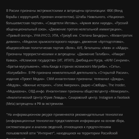
В России признаны экстремистскими и запрещены организации: ФБК (Фонд
борьбы с коррупцией, признан иноагентом), Штабы Навального, «Национал-
большевистская партия», «Свидетели Иеговы», «Армия воли народа», «Русский
общенациональный союз», «Движение против нелегальной иммиграции»,
«Правый сектор», УНА-УНСО, УПА, «Тризуб им. Степана Бандеры», «Мизантропик
дивижн», «Меджлис крымскотатарского народа», движение «Артподготовка»,
общероссийская политическая партия «Воля», АУЕ, батальоны «Азов» и «Айдар».
Признаны террористическими и запрещены: «Движение Талибан», «Имарат
Кавказ», «Исламское государство» (ИГ, ИГИЛ), Джебхад-ан-Нусра, «АУМ Синрике»,
«Братья-мусульмане», «Аль-Каида в странах исламского Магриба», «Сеть»,
«Колумбайн». В РФ признана нежелательной деятельность «Открытой России»,
издания «Проект Медиа». СМИ-иноагентами признаны: телеканал «Дождь»,
«Медуза», «Важные истории», «Голос Америки», радио «Свобода», The Insider,
«Медиазона», ОВД-инфо. Иноагентами признаны общество/центр «Мемориал»,
«Аналитический Центр Юрия Левады», Сахаровский центр. Instagram и Facebook
(Metа) запрещены в РФ за экстремизм.
"На информационном ресурсе применяются рекомендательные технологии
(информационные технологии предоставления информации на основе сбора,
систематизации и анализа сведений, относящихся к предпочтениям
пользователей сети "Интернет", находящихся на территории Российской