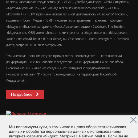
Кавказ», «Исламское государство» (ИГ, ИГИЛ), Джебхад-ан-Нусра, «АУМ Синрике»,
«Братья-мусульмане», «Аль-Каида в странах исламского Магриба», «Сеть»,
«Колумбайн». В РФ признана нежелательной деятельность «Открытой России»,
издания «Проект Медиа». СМИ-иноагентами признаны: телеканал «Дождь»,
«Медуза», «Важные истории», «Голос Америки», радио «Свобода», The Insider,
«Медиазона», ОВД-инфо. Иноагентами признаны общество/центр «Мемориал»,
«Аналитический Центр Юрия Левады», Сахаровский центр. Instagram и Facebook
(Metа) запрещены в РФ за экстремизм.
"На информационном ресурсе применяются рекомендательные технологии
(информационные технологии предоставления информации на основе сбора,
систематизации и анализа сведений, относящихся к предпочтениям
пользователей сети "Интернет", находящихся на территории Российской
Федерации)".
Подробнее
Мы используем куки, в том числе в целях сбора статистических
данных и обработки персональных данных с использованием
интернет-сервиса «Яндекс. Метрика», Рейтинг Mail.ru. Если Вы не