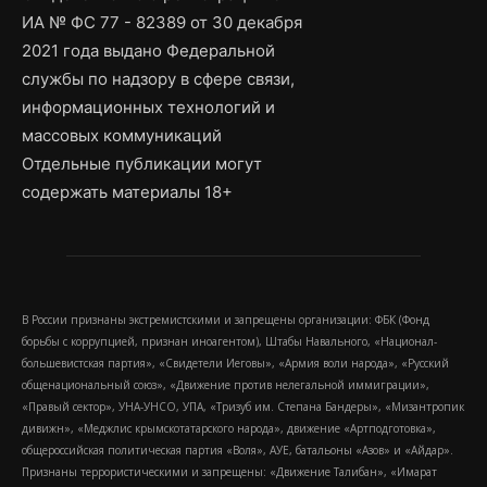
ИА № ФС 77 - 82389 от 30 декабря
2021 года выдано Федеральной
службы по надзору в сфере связи,
информационных технологий и
массовых коммуникаций
Отдельные публикации могут
содержать материалы 18+
В России признаны экстремистскими и запрещены организации: ФБК (Фонд
борьбы с коррупцией, признан иноагентом), Штабы Навального, «Национал-
большевистская партия», «Свидетели Иеговы», «Армия воли народа», «Русский
общенациональный союз», «Движение против нелегальной иммиграции»,
«Правый сектор», УНА-УНСО, УПА, «Тризуб им. Степана Бандеры», «Мизантропик
дивижн», «Меджлис крымскотатарского народа», движение «Артподготовка»,
общероссийская политическая партия «Воля», АУЕ, батальоны «Азов» и «Айдар».
Признаны террористическими и запрещены: «Движение Талибан», «Имарат