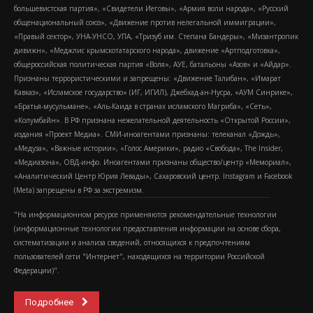
большевистская партия», «Свидетели Иеговы», «Армия воли народа», «Русский
общенациональный союз», «Движение против нелегальной иммиграции»,
«Правый сектор», УНА-УНСО, УПА, «Тризуб им. Степана Бандеры», «Мизантропик
дивижн», «Меджлис крымскотатарского народа», движение «Артподготовка»,
общероссийская политическая партия «Воля», АУЕ, батальоны «Азов» и «Айдар».
Признаны террористическими и запрещены: «Движение Талибан», «Имарат
Кавказ», «Исламское государство» (ИГ, ИГИЛ), Джебхад-ан-Нусра, «АУМ Синрике»,
«Братья-мусульмане», «Аль-Каида в странах исламского Магриба», «Сеть»,
«Колумбайн». В РФ признана нежелательной деятельность «Открытой России»,
издания «Проект Медиа». СМИ-иноагентами признаны: телеканал «Дождь»,
«Медуза», «Важные истории», «Голос Америки», радио «Свобода», The Insider,
«Медиазона», ОВД-инфо. Иноагентами признаны общество/центр «Мемориал»,
«Аналитический Центр Юрия Левады», Сахаровский центр. Instagram и Facebook
(Metа) запрещены в РФ за экстремизм.
"На информационном ресурсе применяются рекомендательные технологии
(информационные технологии предоставления информации на основе сбора,
систематизации и анализа сведений, относящихся к предпочтениям
пользователей сети "Интернет", находящихся на территории Российской
Федерации)".
Подробнее