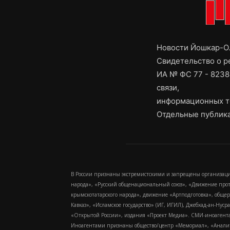
Новости Йошкар-Ол
Свидетельство о 
ИА № ФС 77 - 8238
связи,
информационных т
Отдельные публика
В России признаны экстремистскими и запрещены организаци
народа», «Русский общенациональный союз», «Движение про
крымскотатарского народа», движение «Артподготовка», обще
Кавказ», «Исламское государство» (ИГ, ИГИЛ), Джебхад-ан-Ну
«Открытой России», издания «Проект Медиа». СМИ-иноагентам
Иноагентами признаны общество/центр «Мемориал», «Аналитич