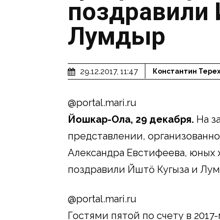
поздравили 
Лумӱдыр
29.12.2017, 11:47
Константин Тере
@portal.mari.ru
Йошкар-Ола, 29 декабря.
На з
представлении, организованн
Александра Евстифеева, юных
поздравили Йӱштӧ Кугыза и Лум
@portal.mari.ru
Гостями пятой по счету в 2017