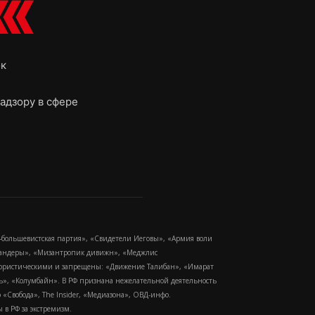
ок
адзору в сфере
-большевистская партия», «Свидетели Иеговы», «Армия воли
 Бандеры», «Мизантропик дивижн», «Меджлис
еррористическими и запрещены: «Движение Талибан», «Имарат
еть», «Колумбайн». В РФ признана нежелательной деятельность
Свобода», The Insider, «Медиазона», ОВД-инфо.
в РФ за экстремизм.