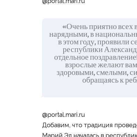
@portal.mari.ru
«Очень приятно всех 
нарядными, в национальн
в этом году, проявили 
республики Александр
отдельное поздравление!
взрослые желают вам,
здоровыми, смелыми, си
обращаясь к реб
@portal.mari.ru
Добавим, что традиция провед
Марий Эл началась в республик