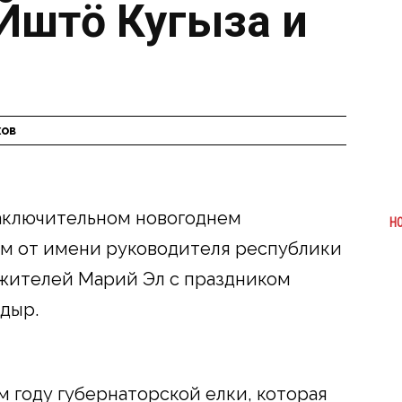
Йӱштӧ Кугыза и
хов
аключительном новогоднем
Н
ом от имени руководителя республики
 жителей Марий Эл с праздником
ӱдыр.
-м году губернаторской елки, которая