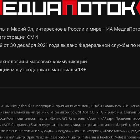
ы и Марий Эл, интересное в России и мире - ИА МедиаПот
регистрации СМИ
9 от 30 декабря 2021 года выдано Федеральной службы по н
ехнологий и массовых коммуникаций
ции могут содержать материалы 18+
и: ФБК (Фонд борьбы с коррупцией, признан иноагентом), Штабы Навального, «Национал
тив нелегальной иммиграции», «Правый сектор», УНА-УНСО, УПА, «Тризуб им. Степана
российская политическая партия «Воля», АУЕ, батальоны «Азов» и «Айдар». Признаны т
сра, «АУМ Синрике», «Братья-мусульмане», «Аль-Каида в странах исламского Магриба», «С
и признаны: телеканал «Дождь», «Медуза», «Важные истории», «Голос Америки», радио «
еский Центр Юрия Левады», Сахаровский центр. Instagram и Facebook (Metа) запрещены 