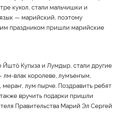
тре кукол, стали мальчишки и
 язык — марийский, поэтому
щим праздником пришли марийские
Йӱштӧ Кугыза и Лумӱдыр, стали другие
 лӱм-влак королеве, лумъеҥым,
, мераҥ, лум пырче. Поздравить ребят
 также вручить подарки пришли
теля Правительства Марий Эл Сергей