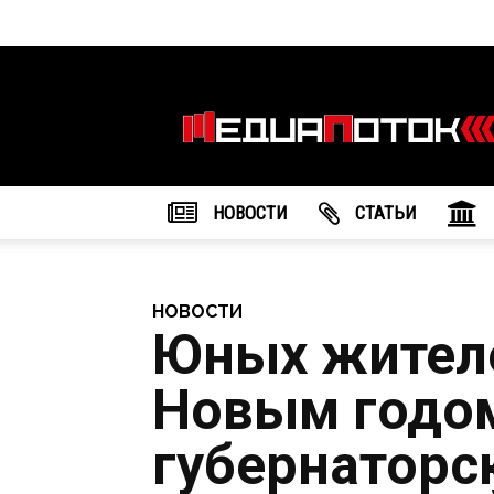
Информационное
агентство
"МедиаПоток"
НОВОСТИ
CТАТЬИ
НОВОСТИ
Юных жителе
Новым годо
губернаторс