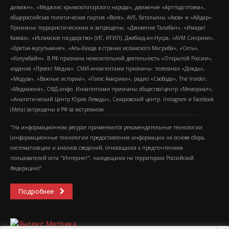
дивижн», «Меджлис крымскотатарского народа», движение «Артподготовка»,
общероссийская политическая партия «Воля», АУЕ, батальоны «Азов» и «Айдар».
Признаны террористическими и запрещены: «Движение Талибан», «Имарат
Кавказ», «Исламское государство» (ИГ, ИГИЛ), Джебхад-ан-Нусра, «АУМ Синрике»,
«Братья-мусульмане», «Аль-Каида в странах исламского Магриба», «Сеть»,
«Колумбайн». В РФ признана нежелательной деятельность «Открытой России»,
издания «Проект Медиа». СМИ-иноагентами признаны: телеканал «Дождь»,
«Медуза», «Важные истории», «Голос Америки», радио «Свобода», The Insider,
«Медиазона», ОВД-инфо. Иноагентами признаны общество/центр «Мемориал»,
«Аналитический Центр Юрия Левады», Сахаровский центр. Instagram и Facebook
(Metа) запрещены в РФ за экстремизм.
"На информационном ресурсе применяются рекомендательные технологии
(информационные технологии предоставления информации на основе сбора,
систематизации и анализа сведений, относящихся к предпочтениям
пользователей сети "Интернет", находящихся на территории Российской
Федерации)".
Подробнее