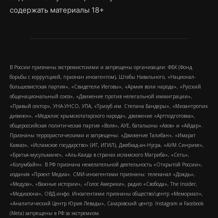
содержать материалы 18+
В России признаны экстремистскими и запрещены организации: ФБК (Фонд
борьбы с коррупцией, признан иноагентом), Штабы Навального, «Национал-
большевистская партия», «Свидетели Иеговы», «Армия воли народа», «Русский
общенациональный союз», «Движение против нелегальной иммиграции»,
«Правый сектор», УНА-УНСО, УПА, «Тризуб им. Степана Бандеры», «Мизантропик
дивижн», «Меджлис крымскотатарского народа», движение «Артподготовка»,
общероссийская политическая партия «Воля», АУЕ, батальоны «Азов» и «Айдар».
Признаны террористическими и запрещены: «Движение Талибан», «Имарат
Кавказ», «Исламское государство» (ИГ, ИГИЛ), Джебхад-ан-Нусра, «АУМ Синрике»,
«Братья-мусульмане», «Аль-Каида в странах исламского Магриба», «Сеть»,
«Колумбайн». В РФ признана нежелательной деятельность «Открытой России»,
издания «Проект Медиа». СМИ-иноагентами признаны: телеканал «Дождь»,
«Медуза», «Важные истории», «Голос Америки», радио «Свобода», The Insider,
«Медиазона», ОВД-инфо. Иноагентами признаны общество/центр «Мемориал»,
«Аналитический Центр Юрия Левады», Сахаровский центр. Instagram и Facebook
(Metа) запрещены в РФ за экстремизм.