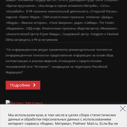
Кавказ», «Исламское государство» (ИГ, ИГИЛ), Джебхад-ан-Нусра, «АУМ Синрике»,
«Братья-мусульмане», «Аль-Каида в странах исламского Магриба», «Сеть»,
«Колумбайн». В РФ признана нежелательной деятельность «Открытой России»,
издания «Проект Медиа». СМИ-иноагентами признаны: телеканал «Дождь»,
«Медуза», «Важные истории», «Голос Америки», радио «Свобода», The Insider,
«Медиазона», ОВД-инфо. Иноагентами признаны общество/центр «Мемориал»,
«Аналитический Центр Юрия Левады», Сахаровский центр. Instagram и Facebook
(Metа) запрещены в РФ за экстремизм.
"На информационном ресурсе применяются рекомендательные технологии
(информационные технологии предоставления информации на основе сбора,
систематизации и анализа сведений, относящихся к предпочтениям
пользователей сети "Интернет", находящихся на территории Российской
Федерации)".
Подробнее
Мы используем куки, в том числе в целях сбора статистических
данных и обработки персональных данных с использованием
интернет-сервиса «Яндекс. Метрика», Рейтинг Mail.ru. Если Вы не