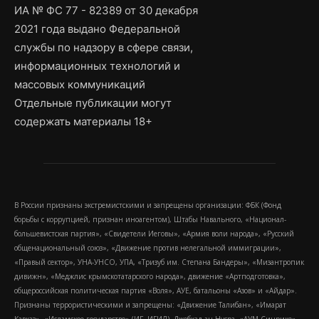
ИА № ФС 77 - 82389 от 30 декабря
2021 года выдано Федеральной
службы по надзору в сфере связи,
информационных технологий и
массовых коммуникаций
Отдельные публикации могут
содержать материалы 18+
В России признаны экстремистскими и запрещены организации: ФБК (Фонд
борьбы с коррупцией, признан иноагентом), Штабы Навального, «Национал-
большевистская партия», «Свидетели Иеговы», «Армия воли народа», «Русский
общенациональный союз», «Движение против нелегальной иммиграции»,
«Правый сектор», УНА-УНСО, УПА, «Тризуб им. Степана Бандеры», «Мизантропик
дивижн», «Меджлис крымскотатарского народа», движение «Артподготовка»,
общероссийская политическая партия «Воля», АУЕ, батальоны «Азов» и «Айдар».
Признаны террористическими и запрещены: «Движение Талибан», «Имарат