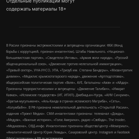
Отдельные публикации могут
содержать материалы 18+
В России признаны экстремистскими и запрещены организации: ФБК (Фонд
борьбы с коррупцией, признан иноагентом), Штабы Навального, «Национал-
большевистская партия», «Свидетели Иеговы», «Армия воли народа», «Русский
общенациональный союз», «Движение против нелегальной иммиграции»,
«Правый сектор», УНА-УНСО, УПА, «Тризуб им. Степана Бандеры», «Мизантропик
дивижн», «Меджлис крымскотатарского народа», движение «Артподготовка»,
общероссийская политическая партия «Воля», АУЕ, батальоны «Азов» и «Айдар».
Признаны террористическими и запрещены: «Движение Талибан», «Имарат
Кавказ», «Исламское государство» (ИГ, ИГИЛ), Джебхад-ан-Нусра, «АУМ Синрике»,
«Братья-мусульмане», «Аль-Каида в странах исламского Магриба», «Сеть»,
«Колумбайн». В РФ признана нежелательной деятельность «Открытой России»,
издания «Проект Медиа». СМИ-иноагентами признаны: телеканал «Дождь»,
«Медуза», «Важные истории», «Голос Америки», радио «Свобода», The Insider,
«Медиазона», ОВД-инфо. Иноагентами признаны общество/центр «Мемориал»,
«Аналитический Центр Юрия Левады», Сахаровский центр. Instagram и Facebook
(Metа) запрещены в РФ за экстремизм.