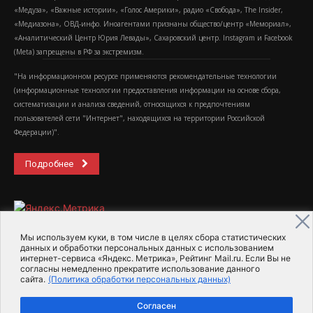
«Медуза», «Важные истории», «Голос Америки», радио «Свобода», The Insider,
«Медиазона», ОВД-инфо. Иноагентами признаны общество/центр «Мемориал»,
«Аналитический Центр Юрия Левады», Сахаровский центр. Instagram и Facebook
(Metа) запрещены в РФ за экстремизм.
"На информационном ресурсе применяются рекомендательные технологии
(информационные технологии предоставления информации на основе сбора,
систематизации и анализа сведений, относящихся к предпочтениям
пользователей сети "Интернет", находящихся на территории Российской
Федерации)".
Подробнее
Мы используем куки, в том числе в целях сбора статистических
данных и обработки персональных данных с использованием
интернет-сервиса «Яндекс. Метрика», Рейтинг Mail.ru. Если Вы не
2015-2026- Информационное агентство МедиаПоток
согласны немедленно прекратите использование данного
сайта.
(Политика обработки персональных данных)
Для справки
Об издании
Пользовательское соглашение
Согласен
Политика обработки персональных данных