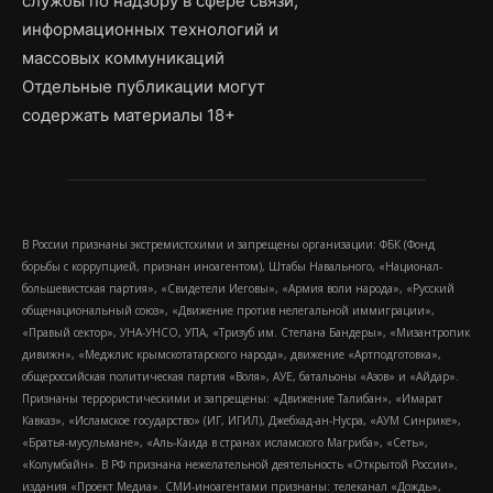
службы по надзору в сфере связи,
информационных технологий и
массовых коммуникаций
Отдельные публикации могут
содержать материалы 18+
В России признаны экстремистскими и запрещены организации: ФБК (Фонд
борьбы с коррупцией, признан иноагентом), Штабы Навального, «Национал-
большевистская партия», «Свидетели Иеговы», «Армия воли народа», «Русский
общенациональный союз», «Движение против нелегальной иммиграции»,
«Правый сектор», УНА-УНСО, УПА, «Тризуб им. Степана Бандеры», «Мизантропик
дивижн», «Меджлис крымскотатарского народа», движение «Артподготовка»,
общероссийская политическая партия «Воля», АУЕ, батальоны «Азов» и «Айдар».
Признаны террористическими и запрещены: «Движение Талибан», «Имарат
Кавказ», «Исламское государство» (ИГ, ИГИЛ), Джебхад-ан-Нусра, «АУМ Синрике»,
«Братья-мусульмане», «Аль-Каида в странах исламского Магриба», «Сеть»,
«Колумбайн». В РФ признана нежелательной деятельность «Открытой России»,
издания «Проект Медиа». СМИ-иноагентами признаны: телеканал «Дождь»,