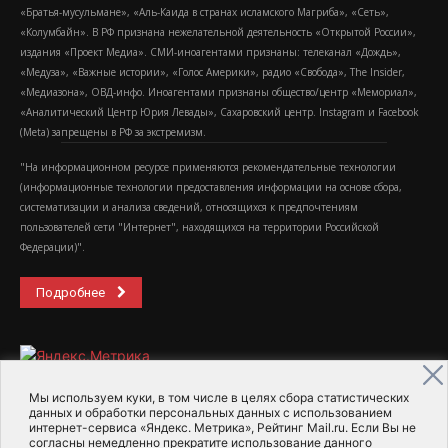
«Братья-мусульмане», «Аль-Каида в странах исламского Магриба», «Сеть»,
«Колумбайн». В РФ признана нежелательной деятельность «Открытой России»,
издания «Проект Медиа». СМИ-иноагентами признаны: телеканал «Дождь»,
«Медуза», «Важные истории», «Голос Америки», радио «Свобода», The Insider,
«Медиазона», ОВД-инфо. Иноагентами признаны общество/центр «Мемориал»,
«Аналитический Центр Юрия Левады», Сахаровский центр. Instagram и Facebook
(Metа) запрещены в РФ за экстремизм.
"На информационном ресурсе применяются рекомендательные технологии
(информационные технологии предоставления информации на основе сбора,
систематизации и анализа сведений, относящихся к предпочтениям
пользователей сети "Интернет", находящихся на территории Российской
Федерации)".
Подробнее
Мы используем куки, в том числе в целях сбора статистических
данных и обработки персональных данных с использованием
интернет-сервиса «Яндекс. Метрика», Рейтинг Mail.ru. Если Вы не
2015-2026- Информационное агентство МедиаПоток
согласны немедленно прекратите использование данного