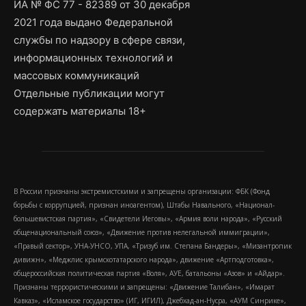
ИА № ФС 77 - 82389 от 30 декабря
2021 года выдано Федеральной
службы по надзору в сфере связи,
информационных технологий и
массовых коммуникаций
Отдельные публикации могут
содержать материалы 18+
В России признаны экстремистскими и запрещены организации: ФБК (Фонд
борьбы с коррупцией, признан иноагентом), Штабы Навального, «Национал-
большевистская партия», «Свидетели Иеговы», «Армия воли народа», «Русский
общенациональный союз», «Движение против нелегальной иммиграции»,
«Правый сектор», УНА-УНСО, УПА, «Тризуб им. Степана Бандеры», «Мизантропик
дивижн», «Меджлис крымскотатарского народа», движение «Артподготовка»,
общероссийская политическая партия «Воля», АУЕ, батальоны «Азов» и «Айдар».
Признаны террористическими и запрещены: «Движение Талибан», «Имарат
Кавказ», «Исламское государство» (ИГ, ИГИЛ), Джебхад-ан-Нусра, «АУМ Синрике»,