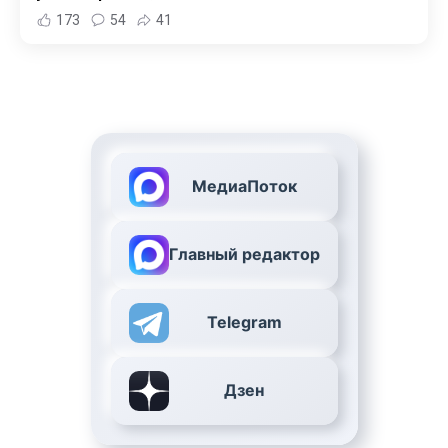
173
54
41
МедиаПоток
Главный редактор
Telegram
Дзен