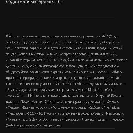
содержать материалы 18+
В России признаны экстремистскими и запрещены организации: ФБК (Фонд
борьбы с коррупцией, признан иноагентом), Штабы Навального, «Национал-
большевистская партия», «Свидетели Иеговы», «Армия воли народа», «Русский
общенациональный союз», «Движение против нелегальной иммиграции»,
«Правый сектор», УНА-УНСО, УПА, «Тризуб им. Степана Бандеры», «Мизантропик
дивижн», «Меджлис крымскотатарского народа», движение «Артподготовка»,
общероссийская политическая партия «Воля», АУЕ, батальоны «Азов» и «Айдар».
Признаны террористическими и запрещены: «Движение Талибан», «Имарат
Кавказ», «Исламское государство» (ИГ, ИГИЛ), Джебхад-ан-Нусра, «АУМ Синрике»,
«Братья-мусульмане», «Аль-Каида в странах исламского Магриба», «Сеть»,
«Колумбайн». В РФ признана нежелательной деятельность «Открытой России»,
издания «Проект Медиа». СМИ-иноагентами признаны: телеканал «Дождь»,
«Медуза», «Важные истории», «Голос Америки», радио «Свобода», The Insider,
«Медиазона», ОВД-инфо. Иноагентами признаны общество/центр «Мемориал»,
«Аналитический Центр Юрия Левады», Сахаровский центр. Instagram и Facebook
(Metа) запрещены в РФ за экстремизм.