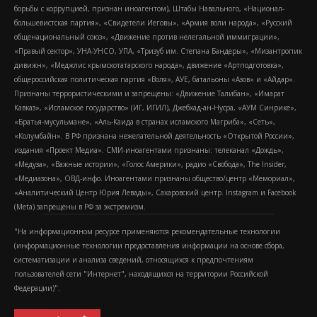
борьбы с коррупцией, признан иноагентом), Штабы Навального, «Национал-
большевистская партия», «Свидетели Иеговы», «Армия воли народа», «Русский
общенациональный союз», «Движение против нелегальной иммиграции»,
«Правый сектор», УНА-УНСО, УПА, «Тризуб им. Степана Бандеры», «Мизантропик
дивижн», «Меджлис крымскотатарского народа», движение «Артподготовка»,
общероссийская политическая партия «Воля», АУЕ, батальоны «Азов» и «Айдар».
Признаны террористическими и запрещены: «Движение Талибан», «Имарат
Кавказ», «Исламское государство» (ИГ, ИГИЛ), Джебхад-ан-Нусра, «АУМ Синрике»,
«Братья-мусульмане», «Аль-Каида в странах исламского Магриба», «Сеть»,
«Колумбайн». В РФ признана нежелательной деятельность «Открытой России»,
издания «Проект Медиа». СМИ-иноагентами признаны: телеканал «Дождь»,
«Медуза», «Важные истории», «Голос Америки», радио «Свобода», The Insider,
«Медиазона», ОВД-инфо. Иноагентами признаны общество/центр «Мемориал»,
«Аналитический Центр Юрия Левады», Сахаровский центр. Instagram и Facebook
(Metа) запрещены в РФ за экстремизм.
"На информационном ресурсе применяются рекомендательные технологии
(информационные технологии предоставления информации на основе сбора,
систематизации и анализа сведений, относящихся к предпочтениям
пользователей сети "Интернет", находящихся на территории Российской
Федерации)".