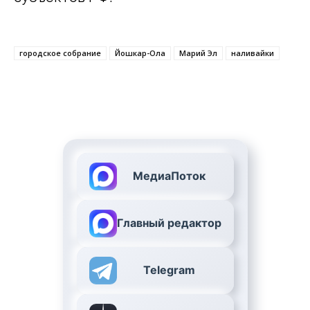
городское собрание
Йошкар-Ола
Марий Эл
наливайки
МедиаПоток
Главный редактор
Telegram