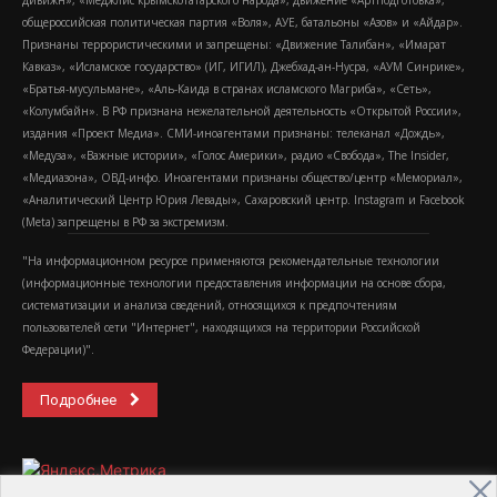
дивижн», «Меджлис крымскотатарского народа», движение «Артподготовка»,
общероссийская политическая партия «Воля», АУЕ, батальоны «Азов» и «Айдар».
Признаны террористическими и запрещены: «Движение Талибан», «Имарат
Кавказ», «Исламское государство» (ИГ, ИГИЛ), Джебхад-ан-Нусра, «АУМ Синрике»,
«Братья-мусульмане», «Аль-Каида в странах исламского Магриба», «Сеть»,
«Колумбайн». В РФ признана нежелательной деятельность «Открытой России»,
издания «Проект Медиа». СМИ-иноагентами признаны: телеканал «Дождь»,
«Медуза», «Важные истории», «Голос Америки», радио «Свобода», The Insider,
«Медиазона», ОВД-инфо. Иноагентами признаны общество/центр «Мемориал»,
«Аналитический Центр Юрия Левады», Сахаровский центр. Instagram и Facebook
(Metа) запрещены в РФ за экстремизм.
"На информационном ресурсе применяются рекомендательные технологии
(информационные технологии предоставления информации на основе сбора,
систематизации и анализа сведений, относящихся к предпочтениям
пользователей сети "Интернет", находящихся на территории Российской
Федерации)".
Подробнее