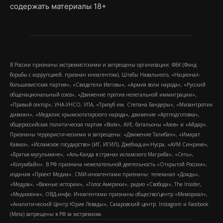
содержать материалы 18+
В России признаны экстремистскими и запрещены организации: ФБК (Фонд
борьбы с коррупцией, признан иноагентом), Штабы Навального, «Национал-
большевистская партия», «Свидетели Иеговы», «Армия воли народа», «Русский
общенациональный союз», «Движение против нелегальной иммиграции»,
«Правый сектор», УНА-УНСО, УПА, «Тризуб им. Степана Бандеры», «Мизантропик
дивижн», «Меджлис крымскотатарского народа», движение «Артподготовка»,
общероссийская политическая партия «Воля», АУЕ, батальоны «Азов» и «Айдар».
Признаны террористическими и запрещены: «Движение Талибан», «Имарат
Кавказ», «Исламское государство» (ИГ, ИГИЛ), Джебхад-ан-Нусра, «АУМ Синрике»,
«Братья-мусульмане», «Аль-Каида в странах исламского Магриба», «Сеть»,
«Колумбайн». В РФ признана нежелательной деятельность «Открытой России»,
издания «Проект Медиа». СМИ-иноагентами признаны: телеканал «Дождь»,
«Медуза», «Важные истории», «Голос Америки», радио «Свобода», The Insider,
«Медиазона», ОВД-инфо. Иноагентами признаны общество/центр «Мемориал»,
«Аналитический Центр Юрия Левады», Сахаровский центр. Instagram и Facebook
(Metа) запрещены в РФ за экстремизм.