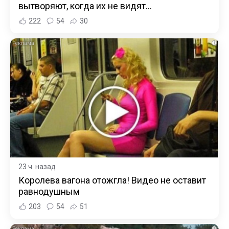
вытворяют, когда их не видят...
222
54
30
i
23 ч. назад
Королева вагона отожгла! Видео не оставит
равнодушным
203
54
51
i