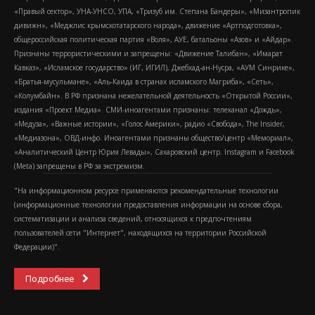
«Правый сектор», УНА-УНСО, УПА, «Тризуб им. Степана Бандеры», «Мизантропик
дивижн», «Меджлис крымскотатарского народа», движение «Артподготовка»,
общероссийская политическая партия «Воля», АУЕ, батальоны «Азов» и «Айдар».
Признаны террористическими и запрещены: «Движение Талибан», «Имарат
Кавказ», «Исламское государство» (ИГ, ИГИЛ), Джебхад-ан-Нусра, «АУМ Синрике»,
«Братья-мусульмане», «Аль-Каида в странах исламского Магриба», «Сеть»,
«Колумбайн». В РФ признана нежелательной деятельность «Открытой России»,
издания «Проект Медиа». СМИ-иноагентами признаны: телеканал «Дождь»,
«Медуза», «Важные истории», «Голос Америки», радио «Свобода», The Insider,
«Медиазона», ОВД-инфо. Иноагентами признаны общество/центр «Мемориал»,
«Аналитический Центр Юрия Левады», Сахаровский центр. Instagram и Facebook
(Metа) запрещены в РФ за экстремизм.
"На информационном ресурсе применяются рекомендательные технологии
(информационные технологии предоставления информации на основе сбора,
систематизации и анализа сведений, относящихся к предпочтениям
пользователей сети "Интернет", находящихся на территории Российской
Федерации)".
Подробнее