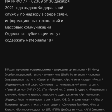
ИА № ФС 77 - 82389 от 30 декабря
2021 года выдано Федеральной
службы по надзору в сфере связи,
информационных технологий и
массовых коммуникаций
Отдельные публикации могут
содержать материалы 18+
В России признаны экстремистскими и запрещены организации: ФБК (Фонд
борьбы с коррупцией, признан иноагентом), Штабы Навального, «Национал-
большевистская партия», «Свидетели Иеговы», «Армия воли народа», «Русский
общенациональный союз», «Движение против нелегальной иммиграции»,
«Правый сектор», УНА-УНСО, УПА, «Тризуб им. Степана Бандеры», «Мизантропик
дивижн», «Меджлис крымскотатарского народа», движение «Артподготовка»,
общероссийская политическая партия «Воля», АУЕ, батальоны «Азов» и «Айдар».
Признаны террористическими и запрещены: «Движение Талибан», «Имарат
Кавказ», «Исламское государство» (ИГ, ИГИЛ), Джебхад-ан-Нусра, «АУМ Синрике»,