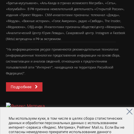
«Братья-мусульмане», «Аль-Каида в странах исламского Магриба», «Сеть»,
«Колумбайн». В РФ признана нежелательной деятельность «Открытой России»,
издания «Проект Медиа». СМИ-иноагентами признаны: телеканал «Дождь»,
«Медуза», «Важные истории», «Голос Америки», радио «Свобода», The Insider,
«Медиазона», ОВД-инфо. Иноагентами признаны общество/центр «Мемориал»,
«Аналитический Центр Юрия Левады», Сахаровский центр. Instagram и Facebook
(Metа) запрещены в РФ за экстремизм.
"На информационном ресурсе применяются рекомендательные технологии
(информационные технологии предоставления информации на основе сбора,
систематизации и анализа сведений, относящихся к предпочтениям
пользователей сети "Интернет", находящихся на территории Российской
Федерации)".
Подробнее
Мы используем куки, в том числе в целях сбора статистических
данных и обработки персональных данных с использованием
интернет-сервиса «Яндекс. Метрика», Рейтинг Mail.ru. Если Вы не
2015-2026- Информационное агентство МедиаПоток
согласны немедленно прекратите использование данного