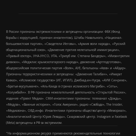
В России признаны экстремистскими и запрещены организации: ФБК (Фонд
борьбы с коррупцией, признан иноагентом), Штабы Навального, «Национал-
большевистская партия», «Свидетели Иеговы», «Армия воли народа», «Русский
общенациональный союз», «Движение против нелегальной иммиграции»,
«Правый сектор», УНА-УНСО, УПА, «Тризуб им. Степана Бандеры», «Мизантропик
дивижн», «Меджлис крымскотатарского народа», движение «Артподготовка»,
общероссийская политическая партия «Воля», АУЕ, батальоны «Азов» и «Айдар».
Признаны террористическими и запрещены: «Движение Талибан», «Имарат
Кавказ», «Исламское государство» (ИГ, ИГИЛ), Джебхад-ан-Нусра, «АУМ Синрике»,
«Братья-мусульмане», «Аль-Каида в странах исламского Магриба», «Сеть»,
«Колумбайн». В РФ признана нежелательной деятельность «Открытой России»,
издания «Проект Медиа». СМИ-иноагентами признаны: телеканал «Дождь»,
«Медуза», «Важные истории», «Голос Америки», радио «Свобода», The Insider,
«Медиазона», ОВД-инфо. Иноагентами признаны общество/центр «Мемориал»,
«Аналитический Центр Юрия Левады», Сахаровский центр. Instagram и Facebook
(Metа) запрещены в РФ за экстремизм.
"На информационном ресурсе применяются рекомендательные технологии