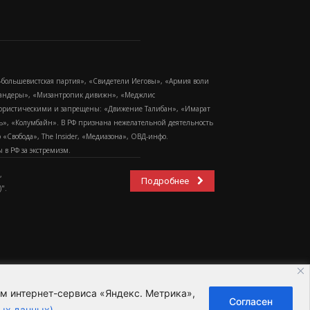
-большевистская партия», «Свидетели Иеговы», «Армия воли
 Бандеры», «Мизантропик дивижн», «Меджлис
еррористическими и запрещены: «Движение Талибан», «Имарат
еть», «Колумбайн». В РФ признана нежелательной деятельность
Свобода», The Insider, «Медиазона», ОВД-инфо.
в РФ за экстремизм.
,
Подробнее
".
ем интернет-сервиса «Яндекс. Метрика»,
Согласен
ьзовательское соглашение
ых данных)