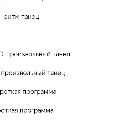
С, ритм танец
КМС, произвольный танец
МС произвольный танец
короткая программа
ороткая программа