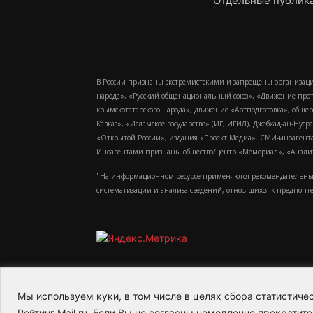
Отдельные публика
В России признаны экстремистскими и запрещены организаци
народа», «Русский общенациональный союз», «Движение про
крымскотатарского народа», движение «Артподготовка», обще
Кавказ», «Исламское государство» (ИГ, ИГИЛ), Джебхад-ан-Ну
«Открытой России», издания «Проект Медиа». СМИ-иноагентам
Иноагентами признаны общество/центр «Мемориал», «Аналитич
"На информационном ресурсе применяются рекомендательные
систематизации и анализа сведений, относящихся к предпочт
Мы используем куки, в том числе в целях сбора статистич
2015-2026- Информационное агентство МедиаПото
Рейтинг Mail.ru. Если Вы не согласны немедленно прекратите