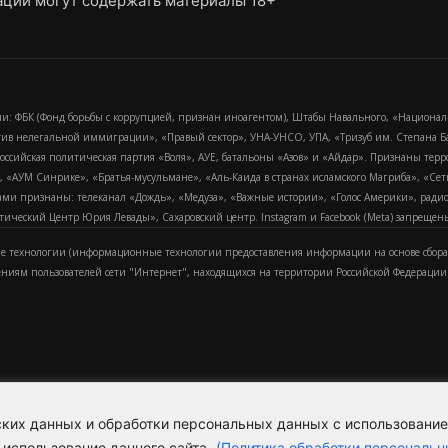
ции могут содержать материалы 18+
и: ФБК (Фонд борьбы с коррупцией, признан иноагентом), Штабы Навального, «Национал
тив нелегальной иммиграции», «Правый сектор», УНА-УНСО, УПА, «Тризуб им. Степана
российская политическая партия «Воля», АУЕ, батальоны «Азов» и «Айдар». Признаны т
сра, «АУМ Синрике», «Братья-мусульмане», «Аль-Каида в странах исламского Магриба», «С
и признаны: телеканал «Дождь», «Медуза», «Важные истории», «Голос Америки», радио «
еский Центр Юрия Левады», Сахаровский центр. Instagram и Facebook (Metа) запрещены 
 технологии (информационные технологии предоставления информации на основе сбора
ениям пользователей сети "Интернет", находящихся на территории Российской Федерации)
еских данных и обработки персональных данных с использовани
Для справки
Об издании
Пол
к
 использование данного сайта.
(Политика обработки персональн