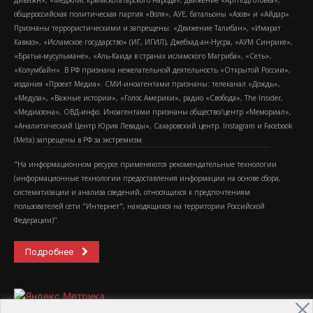
дивижн», «Меджлис крымскотатарского народа», движение «Артподготовка»,
общероссийская политическая партия «Воля», АУЕ, батальоны «Азов» и «Айдар».
Признаны террористическими и запрещены: «Движение Талибан», «Имарат
Кавказ», «Исламское государство» (ИГ, ИГИЛ), Джебхад-ан-Нусра, «АУМ Синрике»,
«Братья-мусульмане», «Аль-Каида в странах исламского Магриба», «Сеть»,
«Колумбайн». В РФ признана нежелательной деятельность «Открытой России»,
издания «Проект Медиа». СМИ-иноагентами признаны: телеканал «Дождь»,
«Медуза», «Важные истории», «Голос Америки», радио «Свобода», The Insider,
«Медиазона», ОВД-инфо. Иноагентами признаны общество/центр «Мемориал»,
«Аналитический Центр Юрия Левады», Сахаровский центр. Instagram и Facebook
(Metа) запрещены в РФ за экстремизм.
"На информационном ресурсе применяются рекомендательные технологии
(информационные технологии предоставления информации на основе сбора,
систематизации и анализа сведений, относящихся к предпочтениям
пользователей сети "Интернет", находящихся на территории Российской
Федерации)".
Подробнее