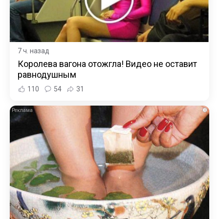
7 ч. назад
Королева вагона отожгла! Видео не оставит
равнодушным
110
54
31
i