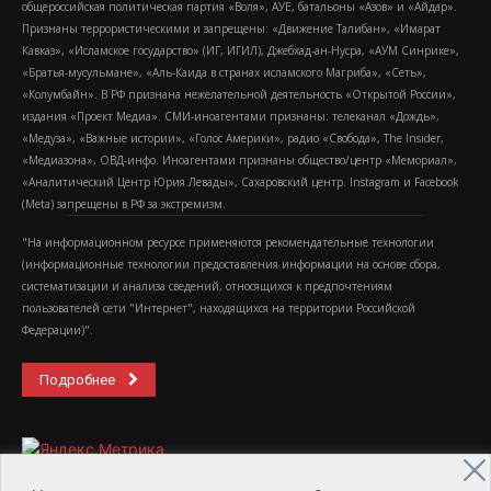
общероссийская политическая партия «Воля», АУЕ, батальоны «Азов» и «Айдар».
Признаны террористическими и запрещены: «Движение Талибан», «Имарат
Кавказ», «Исламское государство» (ИГ, ИГИЛ), Джебхад-ан-Нусра, «АУМ Синрике»,
«Братья-мусульмане», «Аль-Каида в странах исламского Магриба», «Сеть»,
«Колумбайн». В РФ признана нежелательной деятельность «Открытой России»,
издания «Проект Медиа». СМИ-иноагентами признаны: телеканал «Дождь»,
«Медуза», «Важные истории», «Голос Америки», радио «Свобода», The Insider,
«Медиазона», ОВД-инфо. Иноагентами признаны общество/центр «Мемориал»,
«Аналитический Центр Юрия Левады», Сахаровский центр. Instagram и Facebook
(Metа) запрещены в РФ за экстремизм.
"На информационном ресурсе применяются рекомендательные технологии
(информационные технологии предоставления информации на основе сбора,
систематизации и анализа сведений, относящихся к предпочтениям
пользователей сети "Интернет", находящихся на территории Российской
Федерации)".
Подробнее