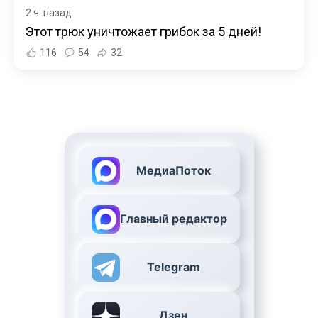
2 ч. назад
Этот трюк уничтожает грибок за 5 дней!
116
54
32
МедиаПоток
Главный редактор
Telegram
Дзен