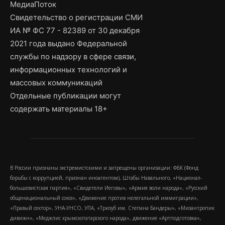
МедиаПоток
Свидетельство о регистрации СМИ
ИА № ФС 77 - 82389 от 30 декабря
2021 года выдано Федеральной
службы по надзору в сфере связи,
информационных технологий и
массовых коммуникаций
Отдельные публикации могут
содержать материалы 18+
В России признаны экстремистскими и запрещены организации: ФБК (Фонд
борьбы с коррупцией, признан иноагентом), Штабы Навального, «Национал-
большевистская партия», «Свидетели Иеговы», «Армия воли народа», «Русский
общенациональный союз», «Движение против нелегальной иммиграции»,
«Правый сектор», УНА-УНСО, УПА, «Тризуб им. Степана Бандеры», «Мизантропик
дивижн», «Меджлис крымскотатарского народа», движение «Артподготовка»,