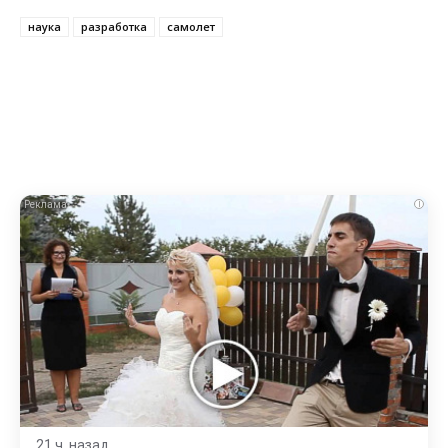
наука
разработка
самолет
i
21 ч. назад