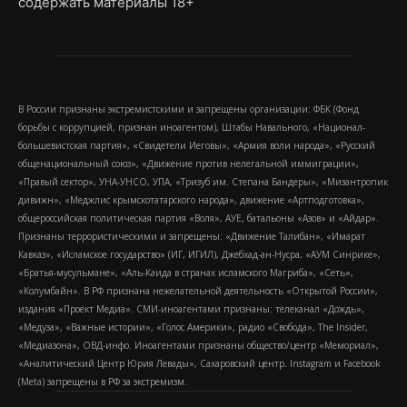
содержать материалы 18+
В России признаны экстремистскими и запрещены организации: ФБК (Фонд
борьбы с коррупцией, признан иноагентом), Штабы Навального, «Национал-
большевистская партия», «Свидетели Иеговы», «Армия воли народа», «Русский
общенациональный союз», «Движение против нелегальной иммиграции»,
«Правый сектор», УНА-УНСО, УПА, «Тризуб им. Степана Бандеры», «Мизантропик
дивижн», «Меджлис крымскотатарского народа», движение «Артподготовка»,
общероссийская политическая партия «Воля», АУЕ, батальоны «Азов» и «Айдар».
Признаны террористическими и запрещены: «Движение Талибан», «Имарат
Кавказ», «Исламское государство» (ИГ, ИГИЛ), Джебхад-ан-Нусра, «АУМ Синрике»,
«Братья-мусульмане», «Аль-Каида в странах исламского Магриба», «Сеть»,
«Колумбайн». В РФ признана нежелательной деятельность «Открытой России»,
издания «Проект Медиа». СМИ-иноагентами признаны: телеканал «Дождь»,
«Медуза», «Важные истории», «Голос Америки», радио «Свобода», The Insider,
«Медиазона», ОВД-инфо. Иноагентами признаны общество/центр «Мемориал»,
«Аналитический Центр Юрия Левады», Сахаровский центр. Instagram и Facebook
(Metа) запрещены в РФ за экстремизм.