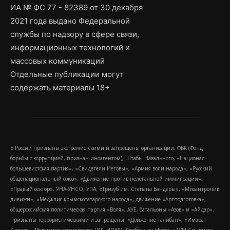
ИА № ФС 77 - 82389 от 30 декабря
2021 года выдано Федеральной
службы по надзору в сфере связи,
информационных технологий и
массовых коммуникаций
Отдельные публикации могут
содержать материалы 18+
В России признаны экстремистскими и запрещены организации: ФБК (Фонд
борьбы с коррупцией, признан иноагентом), Штабы Навального, «Национал-
большевистская партия», «Свидетели Иеговы», «Армия воли народа», «Русский
общенациональный союз», «Движение против нелегальной иммиграции»,
«Правый сектор», УНА-УНСО, УПА, «Тризуб им. Степана Бандеры», «Мизантропик
дивижн», «Меджлис крымскотатарского народа», движение «Артподготовка»,
общероссийская политическая партия «Воля», АУЕ, батальоны «Азов» и «Айдар».
Признаны террористическими и запрещены: «Движение Талибан», «Имарат