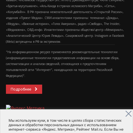
Кавказ», «Исламское государство» (ИГ, ИГИЛ), Джебхад-ан-Нусра, «АУМ Синрике»,
«Братья-мусульмане», «Аль-Каида в странах исламского Магриба», «Сеть»,
«Колумбайн». В РФ признана нежелательной деятельность «Открытой России»,
издания «Проект Медиа». СМИ-иноагентами признаны: телеканал «Дождь»,
«Медуза», «Важные истории», «Голос Америки», радио «Свобода», The Insider,
«Медиазона», ОВД-инфо. Иноагентами признаны общество/центр «Мемориал»,
«Аналитический Центр Юрия Левады», Сахаровский центр. Instagram и Facebook
(Metа) запрещены в РФ за экстремизм.
"На информационном ресурсе применяются рекомендательные технологии
(информационные технологии предоставления информации на основе сбора,
систематизации и анализа сведений, относящихся к предпочтениям
пользователей сети "Интернет", находящихся на территории Российской
Федерации)".
Подробнее
Мы используем куки, в том числе в целях сбора статистических
данных и обработки персональных данных с использованием
интернет-сервиса «Яндекс. Метрика», Рейтинг Mail.ru. Если Вы не