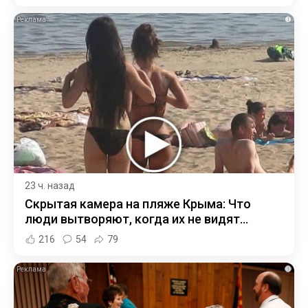
i
23 ч. назад
Скрытая камера на пляже Крыма: Что
люди вытворяют, когда их не видят...
216
54
79
i