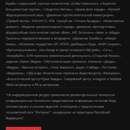
борьбы с коррупцией, признан иноагентом), Штабы Навального, «Национал-
большевистская партия», «Свидетели Иеговы», «Армия воли народа», «Русский
общенациональный союз», «Движение против нелегальной иммиграции»,
«Правый сектор», УНА-УНСО, УПА, «Тризуб им. Степана Бандеры», «Мизантропик
дивижн», «Меджлис крымскотатарского народа», движение «Артподготовка»,
общероссийская политическая партия «Воля», АУЕ, батальоны «Азов» и «Айдар».
Признаны террористическими и запрещены: «Движение Талибан», «Имарат
Кавказ», «Исламское государство» (ИГ, ИГИЛ), Джебхад-ан-Нусра, «АУМ Синрике»,
«Братья-мусульмане», «Аль-Каида в странах исламского Магриба», «Сеть»,
«Колумбайн». В РФ признана нежелательной деятельность «Открытой России»,
издания «Проект Медиа». СМИ-иноагентами признаны: телеканал «Дождь»,
«Медуза», «Важные истории», «Голос Америки», радио «Свобода», The Insider,
«Медиазона», ОВД-инфо. Иноагентами признаны общество/центр «Мемориал»,
«Аналитический Центр Юрия Левады», Сахаровский центр. Instagram и Facebook
(Metа) запрещены в РФ за экстремизм.
"На информационном ресурсе применяются рекомендательные технологии
(информационные технологии предоставления информации на основе сбора,
систематизации и анализа сведений, относящихся к предпочтениям
пользователей сети "Интернет", находящихся на территории Российской
Федерации)".