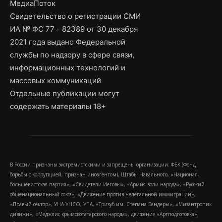
МедиаПоток
Свидетельство о регистрации СМИ
ИА № ФС 77 - 82389 от 30 декабря
2021 года выдано Федеральной
службы по надзору в сфере связи,
информационных технологий и
массовых коммуникаций
Отдельные публикации могут
содержать материалы 18+
В России признаны экстремистскими и запрещены организации: ФБК (Фонд
борьбы с коррупцией, признан иноагентом), Штабы Навального, «Национал-
большевистская партия», «Свидетели Иеговы», «Армия воли народа», «Русский
общенациональный союз», «Движение против нелегальной иммиграции»,
«Правый сектор», УНА-УНСО, УПА, «Тризуб им. Степана Бандеры», «Мизантропик
дивижн», «Меджлис крымскотатарского народа», движение «Артподготовка»,