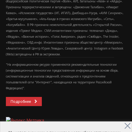
общероссийская политическая партия «Воля», АУЕ, батальоны «Азов» и «Айдар».
Признаны террористическими и запрещены: «Движение Талибан», «Имарат
Кавказ», «Исламское государство» (ИГ, ИГИЛ), Джебхад-ан-Нусра, «АУМ Синрике»,
«Братья-мусульмане», «Аль-Каида в странах исламского Магриба», «Сеть»,
«Колумбайн». В РФ признана нежелательной деятельность «Открытой России»,
издания «Проект Медиа». СМИ-иноагентами признаны: телеканал «Дождь»,
«Медуза», «Важные истории», «Голос Америки», радио «Свобода», The Insider,
«Медиазона», ОВД-инфо. Иноагентами признаны общество/центр «Мемориал»,
«Аналитический Центр Юрия Левады», Сахаровский центр. Instagram и Facebook
(Metа) запрещены в РФ за экстремизм.
"На информационном ресурсе применяются рекомендательные технологии
(информационные технологии предоставления информации на основе сбора,
систематизации и анализа сведений, относящихся к предпочтениям
пользователей сети "Интернет", находящихся на территории Российской
Федерации)".
Подробнее