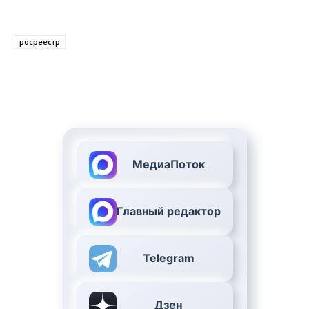
росреестр
МедиаПоток
Главный редактор
Telegram
Дзен