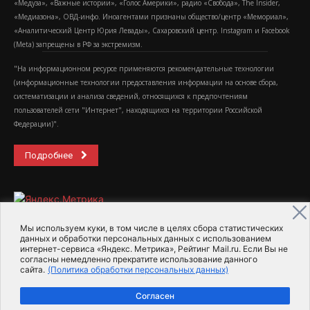
«Медуза», «Важные истории», «Голос Америки», радио «Свобода», The Insider,
«Медиазона», ОВД-инфо. Иноагентами признаны общество/центр «Мемориал»,
«Аналитический Центр Юрия Левады», Сахаровский центр. Instagram и Facebook
(Metа) запрещены в РФ за экстремизм.
"На информационном ресурсе применяются рекомендательные технологии
(информационные технологии предоставления информации на основе сбора,
систематизации и анализа сведений, относящихся к предпочтениям
пользователей сети "Интернет", находящихся на территории Российской
Федерации)".
Подробнее
Мы используем куки, в том числе в целях сбора статистических
данных и обработки персональных данных с использованием
интернет-сервиса «Яндекс. Метрика», Рейтинг Mail.ru. Если Вы не
2015-2026- Информационное агентство МедиаПоток
согласны немедленно прекратите использование данного
сайта.
(Политика обработки персональных данных)
Для справки
Об издании
Пользовательское соглашение
Согласен
Политика обработки персональных данных