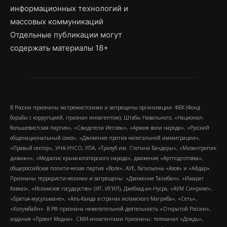
информационных технологий и
массовых коммуникаций
Отдельные публикации могут
содержать материалы 18+
В России признаны экстремистскими и запрещены организации: ФБК (Фонд
борьбы с коррупцией, признан иноагентом), Штабы Навального, «Национал-
большевистская партия», «Свидетели Иеговы», «Армия воли народа», «Русский
общенациональный союз», «Движение против нелегальной иммиграции»,
«Правый сектор», УНА-УНСО, УПА, «Тризуб им. Степана Бандеры», «Мизантропик
дивижн», «Меджлис крымскотатарского народа», движение «Артподготовка»,
общероссийская политическая партия «Воля», АУЕ, батальоны «Азов» и «Айдар».
Признаны террористическими и запрещены: «Движение Талибан», «Имарат
Кавказ», «Исламское государство» (ИГ, ИГИЛ), Джебхад-ан-Нусра, «АУМ Синрике»,
«Братья-мусульмане», «Аль-Каида в странах исламского Магриба», «Сеть»,
«Колумбайн». В РФ признана нежелательной деятельность «Открытой России»,
издания «Проект Медиа». СМИ-иноагентами признаны: телеканал «Дождь»,