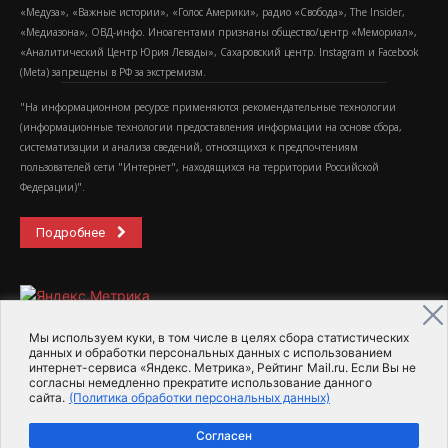
«Медуза», «Важные истории», «Голос Америки», радио «Свобода», The Insider,
«Медиазона», ОВД-инфо. Иноагентами признаны общество/центр «Мемориал»,
«Аналитический Центр Юрия Левады», Сахаровский центр. Instagram и Facebook
(Metа) запрещены в РФ за экстремизм.
"На информационном ресурсе применяются рекомендательные технологии
(информационные технологии предоставления информации на основе сбора,
систематизации и анализа сведений, относящихся к предпочтениям
пользователей сети "Интернет", находящихся на территории Российской
Федерации)".
Подробнее
Мы используем куки, в том числе в целях сбора статистических
данных и обработки персональных данных с использованием
интернет-сервиса «Яндекс. Метрика», Рейтинг Mail.ru. Если Вы не
2015-2026- Информационное агентство МедиаПоток
согласны немедленно прекратите использование данного
сайта.
(Политика обработки персональных данных)
Для справки
Об издании
Пользовательское соглашение
Согласен
Политика обработки персональных данных