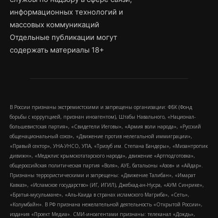
информационных технологий и
массовых коммуникаций
Отдельные публикации могут
содержать материалы 18+
В России признаны экстремистскими и запрещены организации: ФБК (Фонд
борьбы с коррупцией, признан иноагентом), Штабы Навального, «Национал-
большевистская партия», «Свидетели Иеговы», «Армия воли народа», «Русский
общенациональный союз», «Движение против нелегальной иммиграции»,
«Правый сектор», УНА-УНСО, УПА, «Тризуб им. Степана Бандеры», «Мизантропик
дивижн», «Меджлис крымскотатарского народа», движение «Артподготовка»,
общероссийская политическая партия «Воля», АУЕ, батальоны «Азов» и «Айдар».
Признаны террористическими и запрещены: «Движение Талибан», «Имарат
Кавказ», «Исламское государство» (ИГ, ИГИЛ), Джебхад-ан-Нусра, «АУМ Синрике»,
«Братья-мусульмане», «Аль-Каида в странах исламского Магриба», «Сеть»,
«Колумбайн». В РФ признана нежелательной деятельность «Открытой России»,
издания «Проект Медиа». СМИ-иноагентами признаны: телеканал «Дождь»,