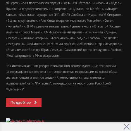
общероссийская политическая партия «Воля», АУЕ, батальоны «Азов» и «Айдар».
Признаны террористическими и запрещены: «Движение Талибан», «Имарат
Кавказ», «Исламское государство» (ИГ, ИГИЛ), Джебхад-ан-Нусра, «АУМ Синрике»,
«Братья-мусульмане», «Аль-Каида в странах исламского Магриба», «Сеть»,
«Колумбайн». В РФ признана нежелательной деятельность «Открытой России»,
издания «Проект Медиа». СМИ-иноагентами признаны: телеканал «Дождь»,
«Медуза», «Важные истории», «Голос Америки», радио «Свобода», The Insider,
«Медиазона», ОВД-инфо. Иноагентами признаны общество/центр «Мемориал»,
«Аналитический Центр Юрия Левады», Сахаровский центр. Instagram и Facebook
(Metа) запрещены в РФ за экстремизм.
"На информационном ресурсе применяются рекомендательные технологии
(информационные технологии предоставления информации на основе сбора,
систематизации и анализа сведений, относящихся к предпочтениям
пользователей сети "Интернет", находящихся на территории Российской
Федерации)".
Подробнее