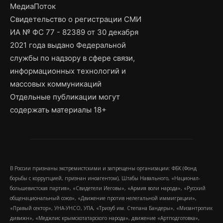
МедиаПоток
Свидетельство о регистрации СМИ
ИА № ФС 77 - 82389 от 30 декабря
2021 года выдано Федеральной
службы по надзору в сфере связи,
информационных технологий и
массовых коммуникаций
Отдельные публикации могут
содержать материалы 18+
В России признаны экстремистскими и запрещены организации: ФБК (Фонд
борьбы с коррупцией, признан иноагентом), Штабы Навального, «Национал-
большевистская партия», «Свидетели Иеговы», «Армия воли народа», «Русский
общенациональный союз», «Движение против нелегальной иммиграции»,
«Правый сектор», УНА-УНСО, УПА, «Тризуб им. Степана Бандеры», «Мизантропик
дивижн», «Меджлис крымскотатарского народа», движение «Артподготовка»,