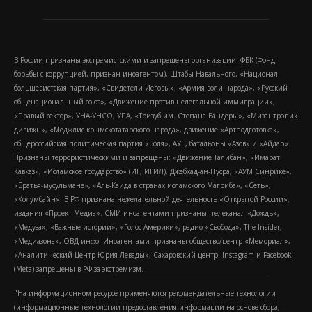
В России признаны экстремистскими и запрещены организации: ФБК (Фонд
борьбы с коррупцией, признан иноагентом), Штабы Навального, «Национал-
большевистская партия», «Свидетели Иеговы», «Армия воли народа», «Русский
общенациональный союз», «Движение против нелегальной иммиграции»,
«Правый сектор», УНА-УНСО, УПА, «Тризуб им. Степана Бандеры», «Мизантропик
дивижн», «Меджлис крымскотатарского народа», движение «Артподготовка»,
общероссийская политическая партия «Воля», АУЕ, батальоны «Азов» и «Айдар».
Признаны террористическими и запрещены: «Движение Талибан», «Имарат
Кавказ», «Исламское государство» (ИГ, ИГИЛ), Джебхад-ан-Нусра, «АУМ Синрике»,
«Братья-мусульмане», «Аль-Каида в странах исламского Магриба», «Сеть»,
«Колумбайн». В РФ признана нежелательной деятельность «Открытой России»,
издания «Проект Медиа». СМИ-иноагентами признаны: телеканал «Дождь»,
«Медуза», «Важные истории», «Голос Америки», радио «Свобода», The Insider,
«Медиазона», ОВД-инфо. Иноагентами признаны общество/центр «Мемориал»,
«Аналитический Центр Юрия Левады», Сахаровский центр. Instagram и Facebook
(Metа) запрещены в РФ за экстремизм.
"На информационном ресурсе применяются рекомендательные технологии
(информационные технологии предоставления информации на основе сбора,