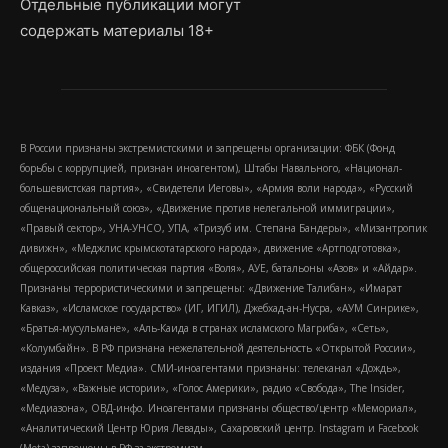
Отдельные публикации могут
содержать материалы 18+
В России признаны экстремистскими и запрещены организации: ФБК (Фонд
борьбы с коррупцией, признан иноагентом), Штабы Навального, «Национал-
большевистская партия», «Свидетели Иеговы», «Армия воли народа», «Русский
общенациональный союз», «Движение против нелегальной иммиграции»,
«Правый сектор», УНА-УНСО, УПА, «Тризуб им. Степана Бандеры», «Мизантропик
дивижн», «Меджлис крымскотатарского народа», движение «Артподготовка»,
общероссийская политическая партия «Воля», АУЕ, батальоны «Азов» и «Айдар».
Признаны террористическими и запрещены: «Движение Талибан», «Имарат
Кавказ», «Исламское государство» (ИГ, ИГИЛ), Джебхад-ан-Нусра, «АУМ Синрике»,
«Братья-мусульмане», «Аль-Каида в странах исламского Магриба», «Сеть»,
«Колумбайн». В РФ признана нежелательной деятельность «Открытой России»,
издания «Проект Медиа». СМИ-иноагентами признаны: телеканал «Дождь»,
«Медуза», «Важные истории», «Голос Америки», радио «Свобода», The Insider,
«Медиазона», ОВД-инфо. Иноагентами признаны общество/центр «Мемориал»,
«Аналитический Центр Юрия Левады», Сахаровский центр. Instagram и Facebook