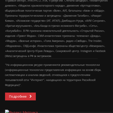
«Правый сектор», УНА-УНСО, УПА, «Тризуб им. Степана Бандеры», «Мизантропик
дивижн», «Меджлис крымскотатарского народа», движение «Артподготовка»,
общероссийская политическая партия «Воля», АУЕ, батальоны «Азов» и «Айдар».
Признаны террористическими и запрещены: «Движение Талибан», «Имарат
Кавказ», «Исламское государство» (ИГ, ИГИЛ), Джебхад-ан-Нусра, «АУМ Синрике»,
«Братья-мусульмане», «Аль-Каида в странах исламского Магриба», «Сеть»,
«Колумбайн». В РФ признана нежелательной деятельность «Открытой России»,
издания «Проект Медиа». СМИ-иноагентами признаны: телеканал «Дождь»,
«Медуза», «Важные истории», «Голос Америки», радио «Свобода», The Insider,
«Медиазона», ОВД-инфо. Иноагентами признаны общество/центр «Мемориал»,
«Аналитический Центр Юрия Левады», Сахаровский центр. Instagram и Facebook
(Metа) запрещены в РФ за экстремизм.
"На информационном ресурсе применяются рекомендательные технологии
(информационные технологии предоставления информации на основе сбора,
систематизации и анализа сведений, относящихся к предпочтениям
пользователей сети "Интернет", находящихся на территории Российской
Федерации)".
Подробнее