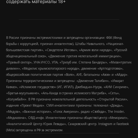
содержать материалы 18+
В России признаны экстремистскими и запрещены организации: ФБК (Фонд
борьбы с коррупцией, признан иноагентом), Штабы Навального, «Национал-
большевистская партия», «Свидетели Иеговы», «Армия воли народа», «Русский
общенациональный союз», «Движение против нелегальной иммиграции»,
«Правый сектор», УНА-УНСО, УПА, «Тризуб им. Степана Бандеры», «Мизантропик
дивижн», «Меджлис крымскотатарского народа», движение «Артподготовка»,
общероссийская политическая партия «Воля», АУЕ, батальоны «Азов» и «Айдар».
Признаны террористическими и запрещены: «Движение Талибан», «Имарат
Кавказ», «Исламское государство» (ИГ, ИГИЛ), Джебхад-ан-Нусра, «АУМ Синрике»,
«Братья-мусульмане», «Аль-Каида в странах исламского Магриба», «Сеть»,
«Колумбайн». В РФ признана нежелательной деятельность «Открытой России»,
издания «Проект Медиа». СМИ-иноагентами признаны: телеканал «Дождь»,
«Медуза», «Важные истории», «Голос Америки», радио «Свобода», The Insider,
«Медиазона», ОВД-инфо. Иноагентами признаны общество/центр «Мемориал»,
«Аналитический Центр Юрия Левады», Сахаровский центр. Instagram и Facebook
(Metа) запрещены в РФ за экстремизм.